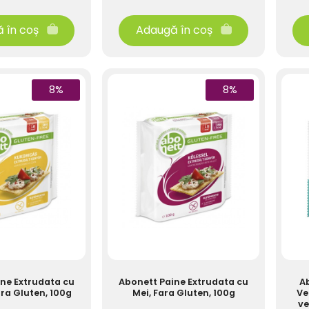
 în coș
Adaugă în coș
8%
8%
ne Extrudata cu
Abonett Paine Extrudata cu
A
ra Gluten, 100g
Mei, Fara Gluten, 100g
Ve
ve