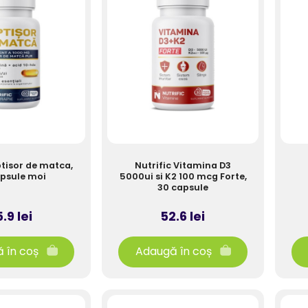
ptisor de matca,
Nutrific Vitamina D3
psule moi
5000ui si K2 100 mcg Forte,
30 capsule
.9 lei
52.6 lei
 în coș
Adaugă în coș