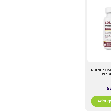
Nutrific Co
Pro, 
55
Adaugă