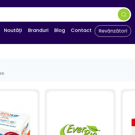
Noutăți
Branduri
Blog
Contact
Revânzători
e
se