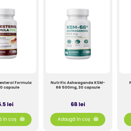
lesterol Formula
Nutrific Ashwaganda KSM-
30 capsule
66 500mg, 30 capsule
.5 lei
68 lei
 în coș
Adaugă în coș