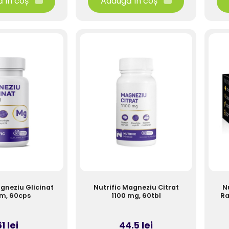
 în coș
Adaugă în coș
agneziu Glicinat
Nutrific Magneziu Citrat
Nu
m, 60cps
1100 mg, 60tbl
Ra
1 lei
44.5 lei