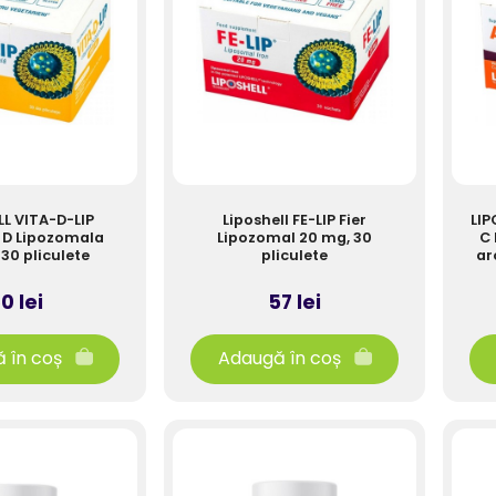
L VITA-D-LIP
Liposhell FE-LIP Fier
LIP
 D Lipozomala
Lipozomal 20 mg, 30
C
0 IU, 30 pliculete
pliculete
ar
0 lei
57 lei
 în coș
Adaugă în coș