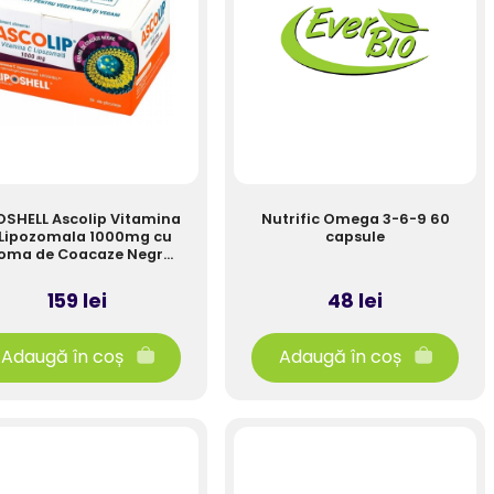
OSHELL Ascolip Vitamina
Nutrific Omega 3-6-9 60
 Lipozomala 1000mg cu
capsule
oma de Coacaze Negre,
30 plicuri, 150g
159 lei
48 lei
Adaugă în coș
Adaugă în coș