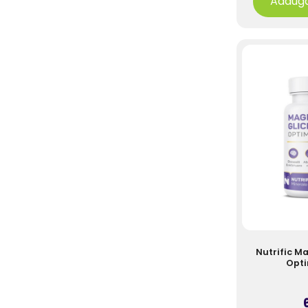
Adaugă
Nutrific M
Opti
6