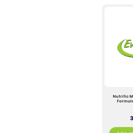
Nutrific 
Formula
3