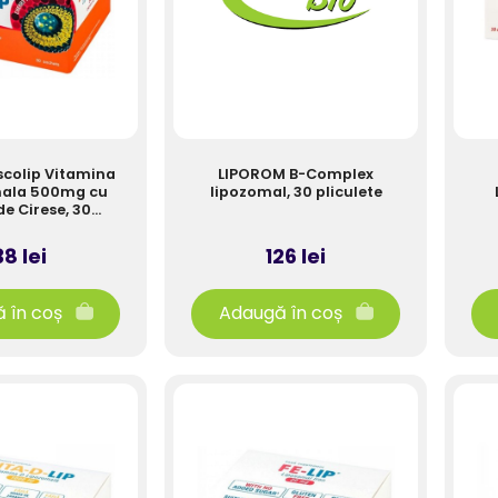
Ascolip Vitamina
LIPOROM B-Complex
mala 500mg cu
lipozomal, 30 pliculete
e Cirese, 30
iculete
38 lei
126 lei
 în coș
Adaugă în coș