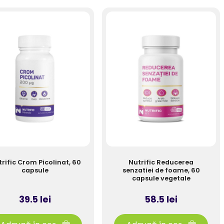
rific Crom Picolinat, 60
Nutrific Reducerea
capsule
senzatiei de foame, 60
capsule vegetale
39.5 lei
58.5 lei