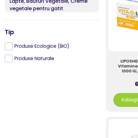
Lapte, Bauturi Vegetale, Creme
vegetale pentru gatit
Miere, Produse apicole
Tip
Musli, Fulgi din cereale
Mustar, Ketchup, Maioneza
Produse Ecologice (BIO)
Nutritie pentru sportivi
Produse Naturale
LIPOSHEL
Vitamina
Orez, Cereale si Seminte pentru
100
germinat
6
Paine, Produse panificatie,
patiserie, Ingrediente pentru copt
Adaugă
si cofetarie
Pasta tartinabila, Gem, Compot
Paste fainoase