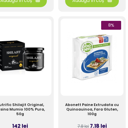
Adaugă în coș
Adaugă în coș
8%
trific Shilajit Original,
Abonett Paine Extrudata cu
sina Mumio 100% Pura,
Quinoauinoa, Fara Gluten,
50g
100g
142 lei
7.18 lei
7.8 lei