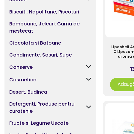
Biscuiti, Napolitane, Piscoturi
Bomboane, Jeleuri, Guma de
mestecat
Ciocolata si Batoane
Liposhell 
C Llpozo
Condimente, Sosuri, Supe
aroma d
pl
Conserve
1
Cosmetice
Adaugă
Desert, Budinca
Detergenti, Produse pentru
curatenie
Fructe si Legume Uscate