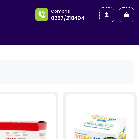
a
Comenzi
0257/218404