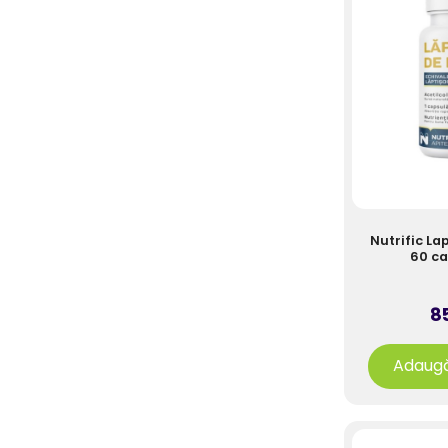
Pateu, Paste, Sosuri
Produse Fara Gluten
Rontaiala (Chips, Snacks,
Covrigei...)
Seminte, Nuci
Superalimente
Suplimente Alimentare
Nutrific La
60 ca
Zahar, Sare, Indulcitori
85
Adaugă