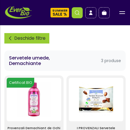
SUMMER
a
SALE %
Deschide filtre
Servetele umede,
3 produse
Demachiante
Certificat BIO
Provenzali Demachiant de Ochi
I PROVENZALI Servetele