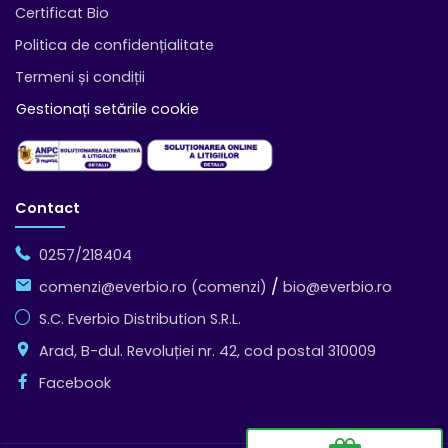
Certificat Bio
Politica de confidențialitate
Termeni și condiții
Gestionați setările cookie
Contact
0257/218404
/
comenzi@everbio.ro (comenzi)
bio@everbio.ro
S.C. Everbio Distribution S.R.L.
Arad, B-dul. Revoluției nr. 42, cod postal 310009
Facebook