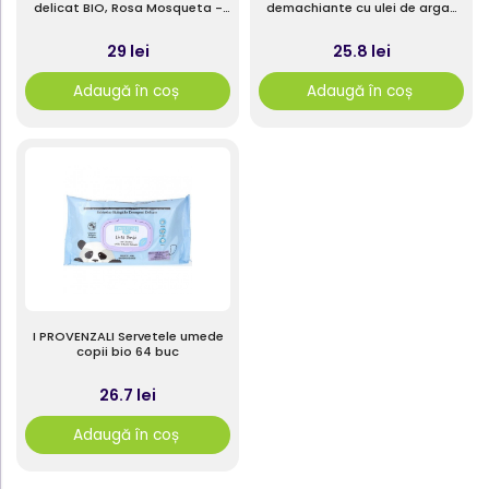
delicat BIO, Rosa Mosqueta -
demachiante cu ulei de argan
pH Isolacrimal, cu Acid
bio
Hialuronic, 150ml
29 lei
25.8 lei
Adaugă în coș
Adaugă în coș
I PROVENZALI Servetele umede
copii bio 64 buc
26.7 lei
Adaugă în coș