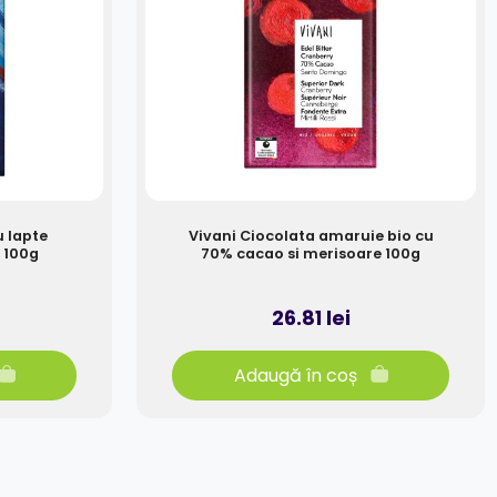
u lapte
Vivani Ciocolata amaruie bio cu
 100g
70% cacao si merisoare 100g
26.81 lei
Adaugă în coș