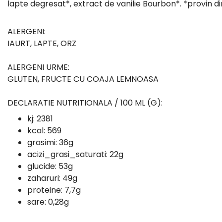
lapte degresat*, extract de vanilie Bourbon*. *provin di
ALERGENI:
IAURT, LAPTE, ORZ
ALERGENI URME:
GLUTEN, FRUCTE CU COAJA LEMNOASA
DECLARATIE NUTRITIONALA / 100 ML (G):
kj:
2381
kcal:
569
grasimi:
36g
acizi_grasi_saturati:
22g
glucide:
53g
zaharuri:
49g
proteine:
7,7g
sare:
0,28g