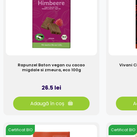
Rapunzel Baton vegan cu cacao
Vivani 
migdale si zmeura, eco 100g
26.5 lei
Adaugă în coș
A
Certificat BIO
Certificat BIO