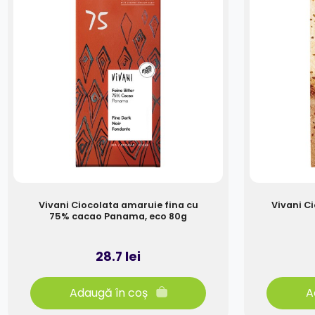
Vivani Ciocolata amaruie fina cu
Vivani C
75% cacao Panama, eco 80g
28.7 lei
Adaugă în coș
A