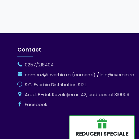
Contact
0257/218404
/
comenzi@everbio.ro (comenzi)
bio@everbio.ro
S.C. Everbio Distribution S.R.L.
Arad, B-dul. Revoluției nr. 42, cod postal 310009
Facebook
REDUCERI SPECIALE