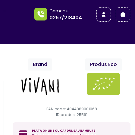
a
Comenzi
0257/218404
Brand
Produs Eco
EAN code: 4044889001068
ID produs:
25561
PLATA ONLINE CU CARDUL SAU RAMBURS