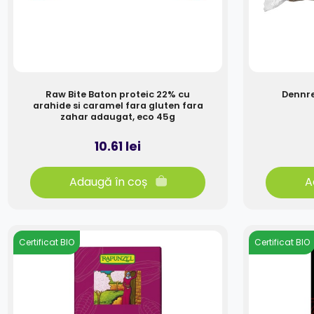
Raw Bite Baton proteic 22% cu
Dennre
arahide si caramel fara gluten fara
zahar adaugat, eco 45g
10.61 lei
Adaugă în coș
A
Certificat BIO
Certificat BIO