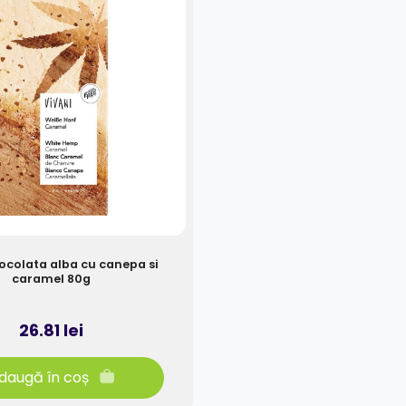
iocolata alba cu canepa si
caramel 80g
26.81 lei
daugă în coș