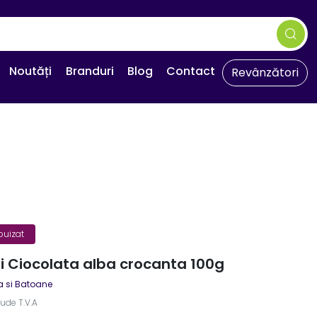
Noutăți
Branduri
Blog
Contact
Revânzători
puizat
i Ciocolata alba crocanta 100g
a si Batoane
lude T.V.A