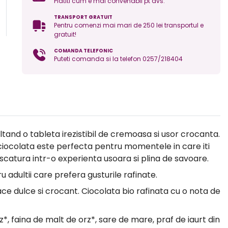
Platiti cum e mai convenabil pt dvs.
TRANSPORT GRATUIT
Pentru comenzi mai mari de 250 lei transportul e
gratuit!
COMANDA TELEFONIC
Puteti comanda si la telefon 0257/218404
ltand o tableta irezistibil de cremoasa si usor crocanta.
a ciocolata este perfecta pentru momentele in care iti
scatura intr-o experienta usoara si plina de savoare.
 adultii care prefera gusturile rafinate.
ce dulce si crocant. Ciocolata bio rafinata cu o nota de
*, faina de malt de orz*, sare de mare, praf de iaurt din