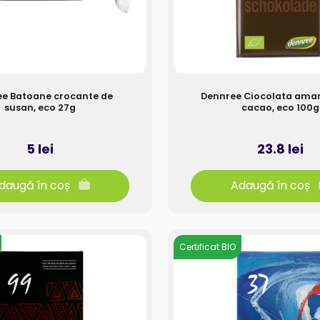
e Batoane crocante de
Dennree Ciocolata ama
susan, eco 27g
cacao, eco 100g
5 lei
23.8 lei
daugă în coș
Adaugă în coș
Certificat BIO