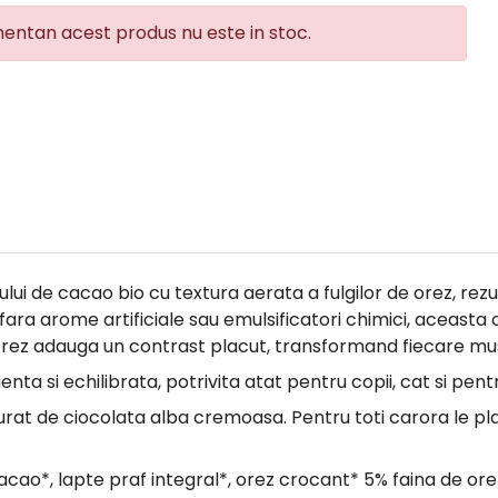
ntan acest produs nu este in stoc.
lui de cacao bio cu textura aerata a fulgilor de orez, rezu
 fara arome artificiale sau emulsificatori chimici, aceast
e orez adauga un contrast placut, transformand fiecare mu
 si echilibrata, potrivita atat pentru copii, cat si pentru
rat de ciocolata alba cremoasa. Pentru toti carora le pla
acao*, lapte praf integral*, orez crocant* 5% faina de orez