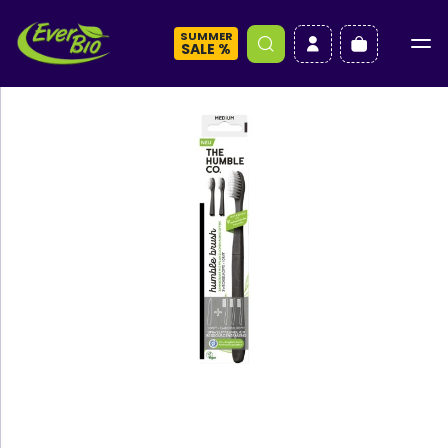
SUMMER
a
SALE %