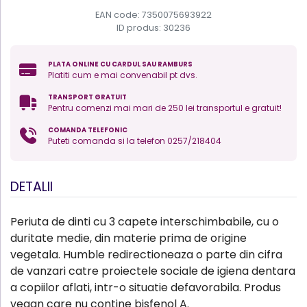
EAN code: 7350075693922
ID produs:
30236
PLATA ONLINE CU CARDUL SAU RAMBURS
Platiti cum e mai convenabil pt dvs.
TRANSPORT GRATUIT
Pentru comenzi mai mari de 250 lei transportul e gratuit!
COMANDA TELEFONIC
Puteti comanda si la telefon 0257/218404
DETALII
Periuta de dinti cu 3 capete interschimbabile, cu o
duritate medie, din materie prima de origine
vegetala. Humble redirectioneaza o parte din cifra
de vanzari catre proiectele sociale de igiena dentara
a copiilor aflati, intr-o situatie defavorabila. Produs
vegan care nu contine bisfenol A.