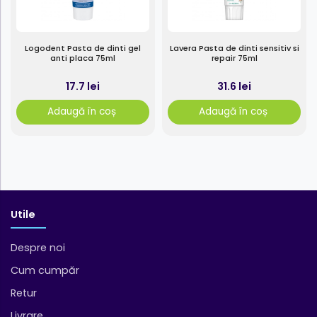
Logodent Pasta de dinti gel
Lavera Pasta de dinti sensitiv si
anti placa 75ml
repair 75ml
17.7 lei
31.6 lei
Adaugă în coș
Adaugă în coș
Utile
Despre noi
Cum cumpăr
Retur
Livrare