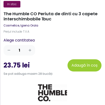
In stoc
The Humble CO Periuta de dinti cu 3 capete
interschimbabile 1buc
Cosmetice
,
Igiena Orala
Prețul include T.V.A
Alege cantitatea
23.75 lei
Adaugă în coș
Se pot adăuga maxim 28 bucăți