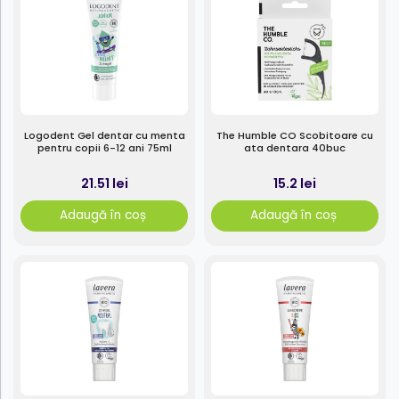
Logodent Gel dentar cu menta
The Humble CO Scobitoare cu
pentru copii 6-12 ani 75ml
ata dentara 40buc
21.51 lei
15.2 lei
Adaugă în coș
Adaugă în coș