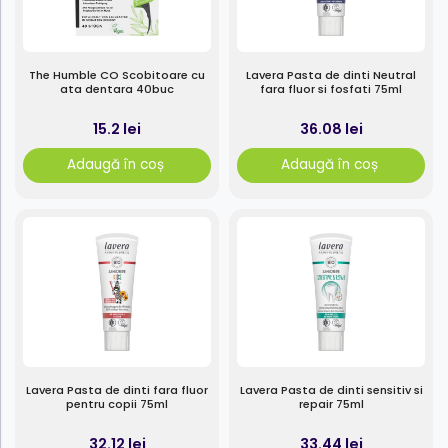
The Humble CO Scobitoare cu
Lavera Pasta de dinti Neutral
ata dentara 40buc
fara fluor si fosfati 75ml
15.2 lei
36.08 lei
Adaugă în coș
Adaugă în coș
Lavera Pasta de dinti fara fluor
Lavera Pasta de dinti sensitiv si
pentru copii 75ml
repair 75ml
32.12 lei
33.44 lei