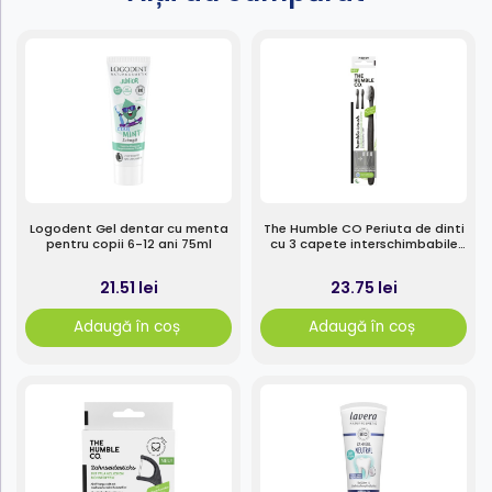
Logodent Gel dentar cu menta
The Humble CO Periuta de dinti
pentru copii 6-12 ani 75ml
cu 3 capete interschimbabile
1buc
21.51 lei
23.75 lei
Adaugă în coș
Adaugă în coș