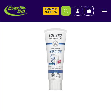
SUMMER
a
SALE %