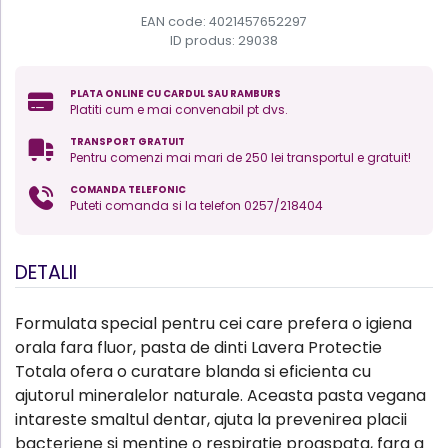
EAN code: 4021457652297
ID produs:
29038
PLATA ONLINE CU CARDUL SAU RAMBURS
Platiti cum e mai convenabil pt dvs.
TRANSPORT GRATUIT
Pentru comenzi mai mari de 250 lei transportul e gratuit!
COMANDA TELEFONIC
Puteti comanda si la telefon 0257/218404
DETALII
Formulata special pentru cei care prefera o igiena
orala fara fluor, pasta de dinti Lavera Protectie
Totala ofera o curatare blanda si eficienta cu
ajutorul mineralelor naturale. Aceasta pasta vegana
intareste smaltul dentar, ajuta la prevenirea placii
bacteriene si mentine o respiratie proaspata, fara a