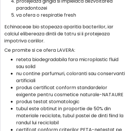
protejeaza gingia si impieidca dezvoltarea
paradontozei
va ofera o respiratie fresh
Echinaceae bio stopeaza aparitia bacterilor, iar
calciul elibereaza dintii de tatru si ii protejeaza
impotriva cariilor.
Ce promite si ce ofera LAVERA:
reteta biodegradabila fara microplastic fluid
sau solid
nu contine parfumuri, coloranti sau conservanti
artificiali
produs certificat conform standardelor
exigente pentru cosmetice naturale-NATAURE
produs testat stomatologic
tubul este obtinut in proportie de 50% din
materiale reciclate, tubul pastei de dinti fiind la
randul lui reciclabil
certifcat conform criterilor PETA-netestat pe