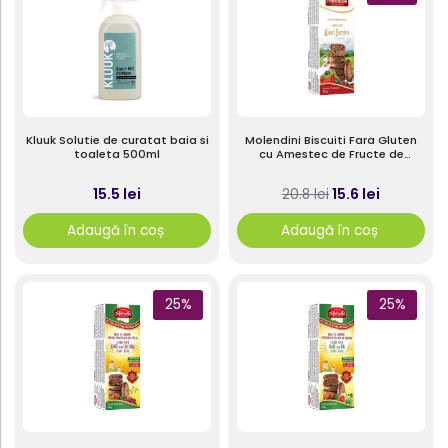
Kluuk Solutie de curatat baia si
Molendini Biscuiti Fara Gluten
toaleta 500ml
cu Amestec de Fructe de
Padure 180g
15.5 lei
15.6 lei
20.8 lei
Adaugă în coș
Adaugă în coș
25%
25%