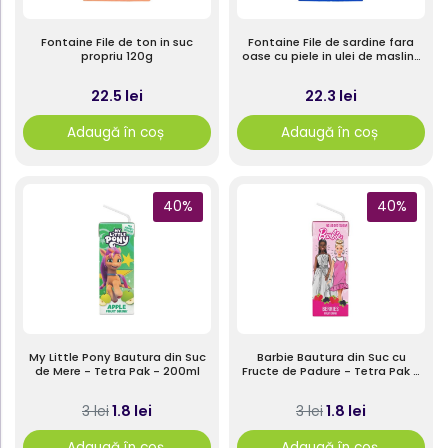
Fontaine File de ton in suc
Fontaine File de sardine fara
propriu 120g
oase cu piele in ulei de masline
bio 120g
22.5 lei
22.3 lei
Adaugă în coș
Adaugă în coș
40%
40%
My Little Pony Bautura din Suc
Barbie Bautura din Suc cu
de Mere - Tetra Pak - 200ml
Fructe de Padure - Tetra Pak -
200ml
1.8 lei
1.8 lei
3 lei
3 lei
Adaugă în coș
Adaugă în coș