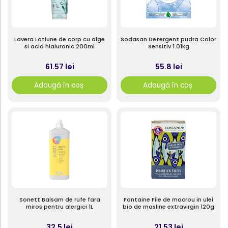
Lavera Lotiune de corp cu alge
Sodasan Detergent pudra Color
si acid hialuronic 200ml
Sensitiv 1.01kg
61.57 lei
55.8 lei
Adaugă în coș
Adaugă în coș
Sonett Balsam de rufe fara
Fontaine File de macrou in ulei
miros pentru alergici 1L
bio de masline extravirgin 120g
32.5 lei
21.53 lei