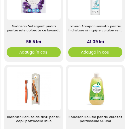
Sodasan Detergent pudra
Lavera Sampon sensitiv pentru
pentru rufe colorate cu lavanda
hidratare si ingrijire cu aloe vera
1.01kg
bio si jojoba bio 250ml
55.5 lei
41.09 lei
Adaugă în coș
Adaugă în coș
Biobrush Periuta de dinti pentru
Sodasan Solutie pentru curatat
copii portocalie 1buc
pardoseala 500ml