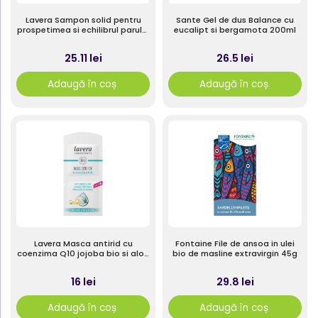
Lavera Sampon solid pentru
Sante Gel de dus Balance cu
prospetimea si echilibrul parului
eucalipt si bergamota 200ml
gras 50g
25.11 lei
26.5 lei
Adaugă în coș
Adaugă în coș
Lavera Masca antirid cu
Fontaine File de ansoa in ulei
coenzima Q10 jojoba bio si aloe
bio de masline extravirgin 45g
vera bio 10ml
16 lei
29.8 lei
Adaugă în coș
Adaugă în coș