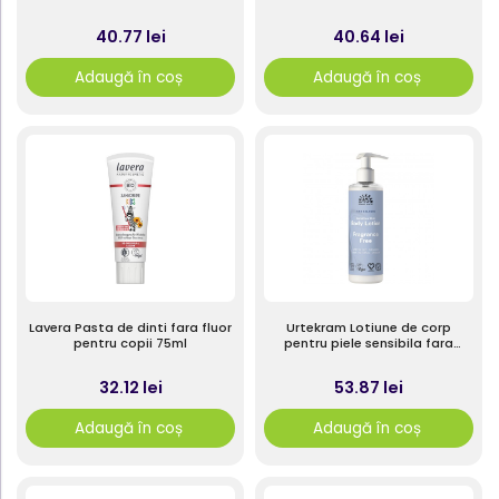
ceai 250ml
par normal spre uscat 250ml
40.77 lei
40.64 lei
Adaugă în coș
Adaugă în coș
Lavera Pasta de dinti fara fluor
Urtekram Lotiune de corp
pentru copii 75ml
pentru piele sensibila fara
parfum 245ml
32.12 lei
53.87 lei
Adaugă în coș
Adaugă în coș