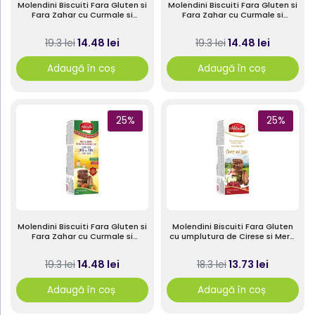
Molendini Biscuiti Fara Gluten si
Molendini Biscuiti Fara Gluten si
Fara Zahar cu Curmale si
Fara Zahar cu Curmale si
umplutura de Cirese 180g
umplutura de Smochine 180g
14.48 lei
14.48 lei
19.3 lei
19.3 lei
Adaugă în coș
Adaugă în coș
25%
25%
Molendini Biscuiti Fara Gluten si
Molendini Biscuiti Fara Gluten
Fara Zahar cu Curmale si
cu umplutura de Cirese si Mere,
umplutura de Prune 180g
180g
14.48 lei
13.73 lei
19.3 lei
18.3 lei
Adaugă în coș
Adaugă în coș