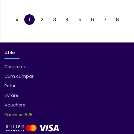
«
1
2
3
4
5
6
7
8
...
Utile
Despre noi
Cum cumpăr
Retur
Livrare
Vouchere
Parteneri B2B