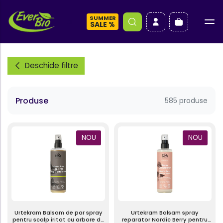
SUMMER
a
SALE %
Deschide filtre
Produse
585 produse
NOU
NOU
Urtekram Balsam de par spray
Urtekram Balsam spray
pentru scalp iritat cu arbore de
reparator Nordic Berry pentru