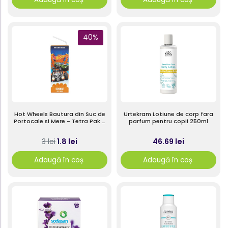
40%
Hot Wheels Bautura din Suc de
Urtekram Lotiune de corp fara
Portocale si Mere - Tetra Pak -
parfum pentru copii 250ml
200ml
1.8 lei
46.69 lei
3 lei
Adaugă în coș
Adaugă în coș