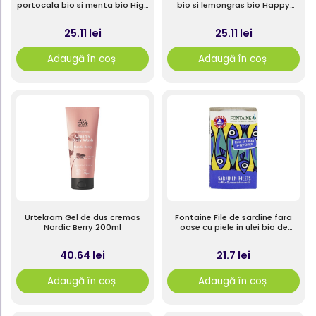
portocala bio si menta bio High
bio si lemongras bio Happy
Vitality 50g
Freshness 50g
25.11 lei
25.11 lei
Adaugă în coș
Adaugă în coș
Urtekram Gel de dus cremos
Fontaine File de sardine fara
Nordic Berry 200ml
oase cu piele in ulei bio de
floarea-soarelui 120g
40.64 lei
21.7 lei
Adaugă în coș
Adaugă în coș