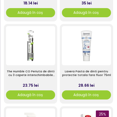
18.14 lei
35 lei
Adaugă în coș
Adaugă în coș
The Humble CO Periuta de dinti
Lavera Pasta de dinti pentru
cu 3 capete interschimbabile
protectie totala fara fluor 75ml
1buc
23.75 lei
28.66 lei
Adaugă în coș
Adaugă în coș
25%