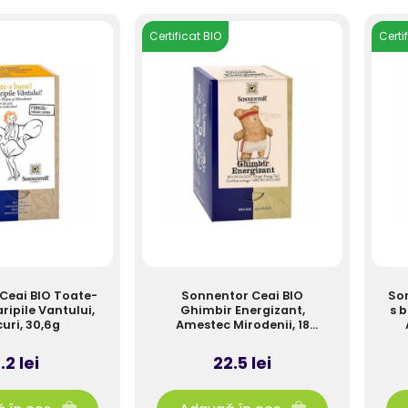
Certificat BIO
Certi
Ceai BIO Toate-
Sonnentor Ceai BIO
Son
aripile Vantului,
Ghimbir Energizant,
s b
curi, 30,6g
Amestec Mirodenii, 18
plicuri, 32,4g
.2 lei
22.5 lei