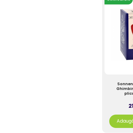
Sonnent
Ghimbir
plic
21
Adaugă