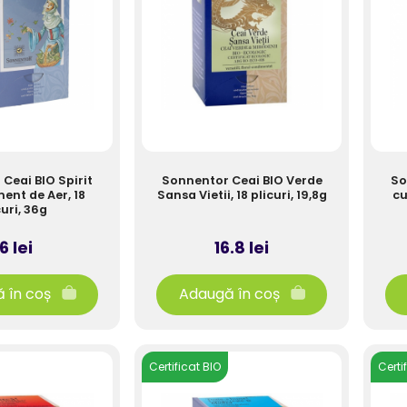
Ceai BIO Spirit
Sonnentor Ceai BIO Verde
So
ment de Aer, 18
Sansa Vietii, 18 plicuri, 19,8g
cu
curi, 36g
6 lei
16.8 lei
 în coș
Adaugă în coș
Certificat BIO
Certi