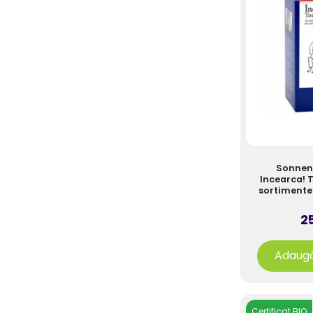
Pateu, Paste, Sosuri
Produse Fara Gluten
Rontaiala (Chips, Snacks,
Covrigei...)
Seminte, Nuci
Superalimente
Suplimente Alimentare
Sonnent
Incearca! 
Zahar, Sare, Indulcitori
sortimente 
din ameste
pli
25
Adaugă
Certificat BIO