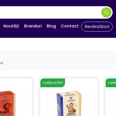
Noutăți
Branduri
Blog
Contact
Revânzători
e
se
Certificat BIO
Certi