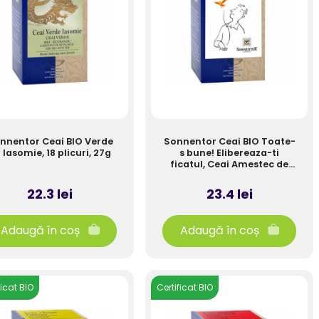
nnentor Ceai BIO Verde
Sonnentor Ceai BIO Toate-
 Iasomie, 18 plicuri, 27g
s bune! Elibereaza-ti
ficatul, Ceai Amestec de
Plante, 18 plicuri, 27g
22.3 lei
23.4 lei
Adaugă în coș
Adaugă în coș
ficat BIO
Certificat BIO