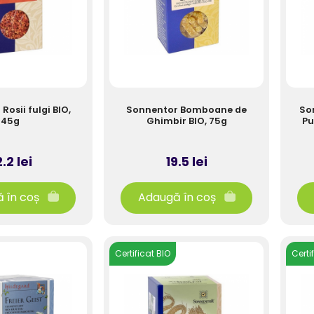
Rosii fulgi BIO,
Sonnentor Bomboane de
So
45g
Ghimbir BIO, 75g
Pu
.2 lei
19.5 lei
 în coș
Adaugă în coș
Certificat BIO
Certi