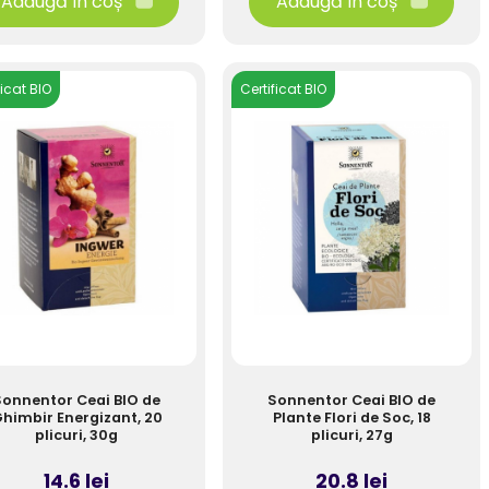
Adaugă în coș
Adaugă în coș
ficat BIO
Certificat BIO
Sonnentor Ceai BIO de
Sonnentor Ceai BIO de
himbir Energizant, 20
Plante Flori de Soc, 18
plicuri, 30g
plicuri, 27g
14.6 lei
20.8 lei