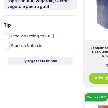
Lapte, Bauturi Vegetale, Creme
vegetale pentru gatit
Miere, Produse apicole
Tip
Musli, Fulgi din cereale
Mustar, Ketchup, Maioneza
Produse Ecologice (BIO)
Nutritie pentru sportivi
Produse Naturale
Sonnentor 
Liber, Ele
Orez, Cereale si Seminte pentru
pli
germinat
Șterge toate filtrele
1
Paine, Produse panificatie,
patiserie, Ingrediente pentru copt
Adaugă
si cofetarie
Pasta tartinabila, Gem, Compot
Certificat BIO
Paste fainoase