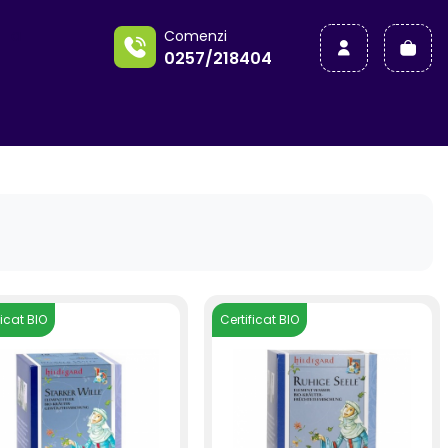
a
Comenzi
0257/218404
ficat BIO
Certificat BIO