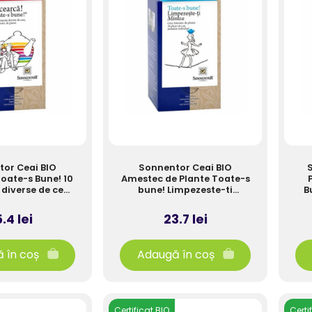
or Ceai BIO
Sonnentor Ceai BIO
Toate-s Bune! 10
Amestec de Plante Toate-s
diverse de ceai,
bune! Limpezeste-ti
Bu
c de plante, 18
Mintea, 18 plicuri, 27g
curi, 30g
.4 lei
23.7 lei
 în coș
Adaugă în coș
Certificat BIO
Certi