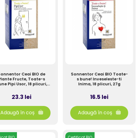
Sonnentor Ceai BIO de
Sonnentor Ceai BIO Toate-
Plante Fructe, Toate-s
s bune! Inveseleste-ti
ne Pipi Usor, 18 plicuri,
Inima, 18 plicuri, 27g
27g
23.3 lei
16.5 lei
Adaugă în coș
Adaugă în coș
ficat BIO
Certificat BIO