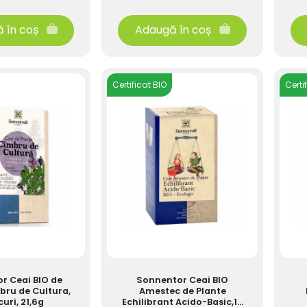
 în coș
Adaugă în coș
Certificat BIO
Certi
r Ceai BIO de
Sonnentor Ceai BIO
bru de Cultura,
Amestec de Plante
curi, 21,6g
Echilibrant Acido-Basic,18