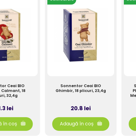
or Ceai BIO
Sonnentor Ceai BIO
S
 Calmant, 18
Ghimbir, 18 plicuri, 23,4g
P
uri, 32,4g
Me
.3 lei
20.8 lei
 în coș
Adaugă în coș