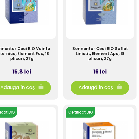
nnentor Ceai BIO Vointa
Sonnentor Ceai BIO Suflet
ternica, Element Foc, 18
Linistit, Element Apa, 18
plicuri, 27g
plicuri, 27g
15.8 lei
16 lei
Adaugă în coș
Adaugă în coș
ficat BIO
Certificat BIO