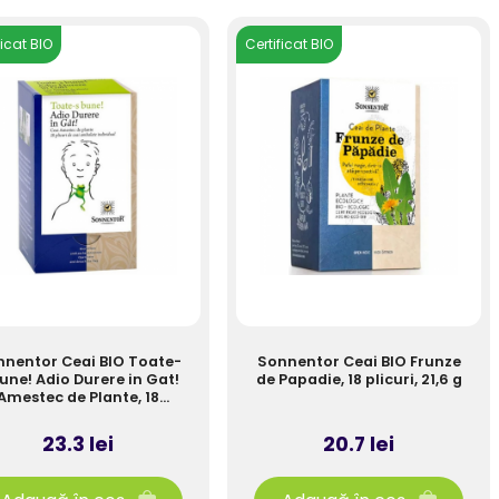
ficat BIO
Certificat BIO
nentor Ceai BIO Toate-
Sonnentor Ceai BIO Frunze
une! Adio Durere in Gat!
de Papadie, 18 plicuri, 21,6 g
Amestec de Plante, 18
plicuri, 27g
23.3 lei
20.7 lei