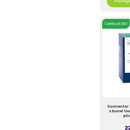
Adaugă
Certificat BIO
Sonnentor 
s bune! Us
pli
22