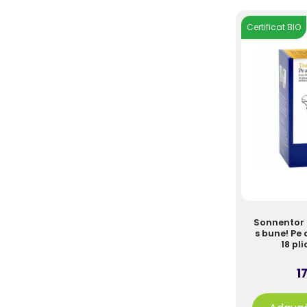
Certificat BIO
Sonnentor 
s bune! Pe 
18 pli
17