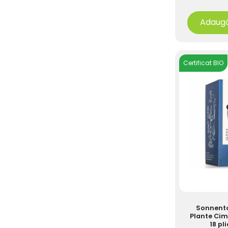
Adaugă
Certificat BIO
Sonnento
Plante Cim
18 pli