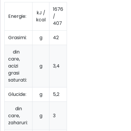
1676
kJ /
Energie:
/
kcal
407
Grasimi:
g
42
din
care,
acizi
g
3,4
grasi
saturati:
Glucide:
g
5,2
din
care,
g
3
zaharuri: