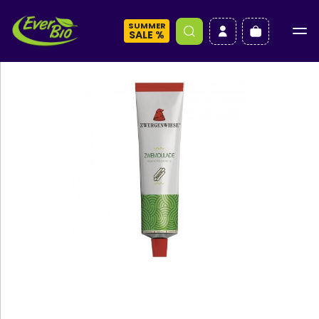
SUMMER
a
SALE %