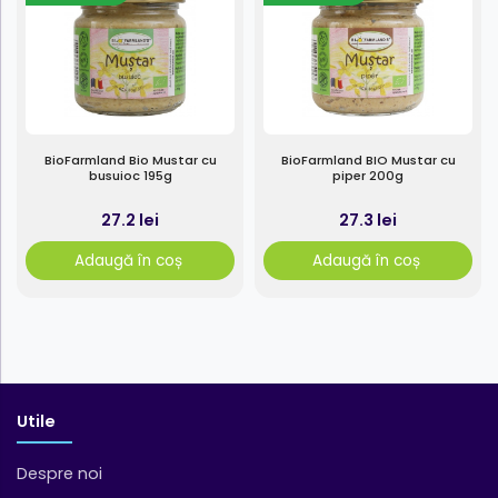
BioFarmland Bio Mustar cu
BioFarmland BIO Mustar cu
busuioc 195g
piper 200g
27.2 lei
27.3 lei
Adaugă în coș
Adaugă în coș
Utile
Despre noi