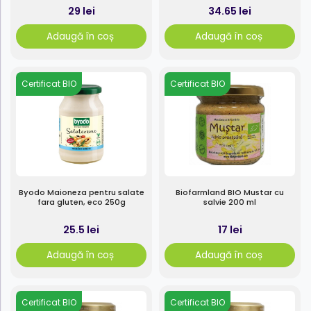
29 lei
34.65 lei
Adaugă în coș
Adaugă în coș
Certificat BIO
Certificat BIO
Byodo Maioneza pentru salate
Biofarmland BIO Mustar cu
fara gluten, eco 250g
salvie 200 ml
25.5 lei
17 lei
Adaugă în coș
Adaugă în coș
Certificat BIO
Certificat BIO