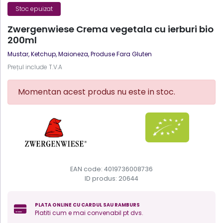
Stoc epuizat
Zwergenwiese Crema vegetala cu ierburi bio
200ml
Mustar, Ketchup, Maioneza
,
Produse Fara Gluten
Prețul include T.V.A
Momentan acest produs nu este in stoc.
EAN code: 4019736008736
ID produs:
20644
PLATA ONLINE CU CARDUL SAU RAMBURS
Platiti cum e mai convenabil pt dvs.