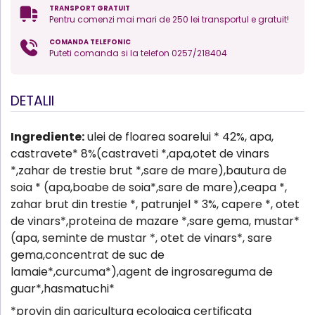
TRANSPORT GRATUIT
Pentru comenzi mai mari de 250 lei transportul e gratuit!
COMANDA TELEFONIC
Puteti comanda si la telefon 0257/218404
DETALII
Ingrediente:
ulei de floarea soarelui * 42%, apa,
castravete* 8%(castraveti *,apa,otet de vinars
*,zahar de trestie brut *,sare de mare),bautura de
soia * (apa,boabe de soia*,sare de mare),ceapa *,
zahar brut din trestie *, patrunjel * 3%, capere *, otet
de vinars*,proteina de mazare *,sare gema, mustar*
(apa, seminte de mustar *, otet de vinars*, sare
gema,concentrat de suc de
lamaie*,curcuma*),agent de ingrosareguma de
guar*,hasmatuchi*
*provin din agricultura ecologica certificata