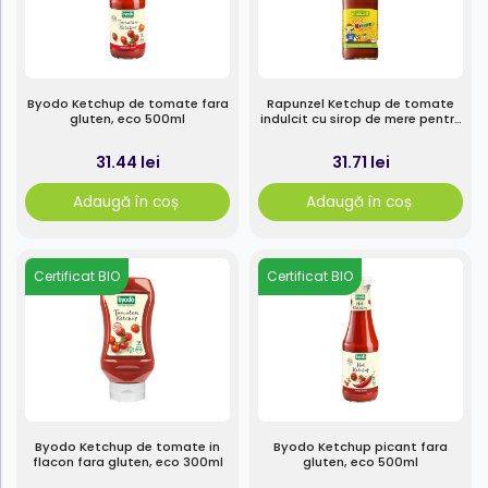
Byodo Ketchup de tomate fara
Rapunzel Ketchup de tomate
gluten, eco 500ml
indulcit cu sirop de mere pentru
copii, eco 450ml
31.44 lei
31.71 lei
Adaugă în coș
Adaugă în coș
Certificat BIO
Certificat BIO
Byodo Ketchup de tomate in
Byodo Ketchup picant fara
flacon fara gluten, eco 300ml
gluten, eco 500ml