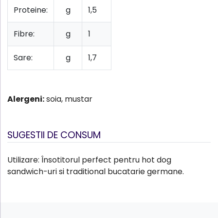
Proteine:
g
1,5
Fibre:
g
1
Sare:
g
1,7
Alergeni:
soia, mustar
SUGESTII DE CONSUM
Utilizare: Însotitorul perfect pentru hot dog
sandwich-uri si traditional bucatarie germane.