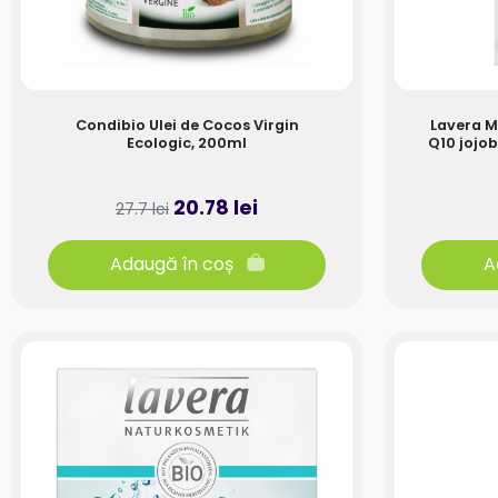
Condibio Ulei de Cocos Virgin
Lavera M
Ecologic, 200ml
Q10 jojob
20.78 lei
27.7 lei
Adaugă în coș
A