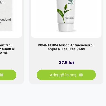
tanta cu
VIVANATURA Masca Antiacneica cu
n uscat si
Argila si Tea Tree, 75ml
50 ml
37.5 lei
Adaugă în coș