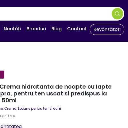
Noutăți
Branduri
Blog
Contact
Revânzători
 Crema hidratanta de noapte cu lapte
pra, pentru ten uscat si predispus la
i, 50ml
ce
,
Crema, Lotiune pentru ten si ochi
lude T.V.A
cantitatea