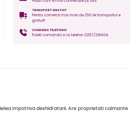
Platiti cum e mai convenabil pt dvs.
TRANSPORT GRATUIT
Pentru comenzi mai mari de 250 lei transportul e
gratuit!
COMANDA TELEFONIC
Puteti comanda si la telefon 0257/218404
pielea impotriva deshidratarii. Are proprietati calmante