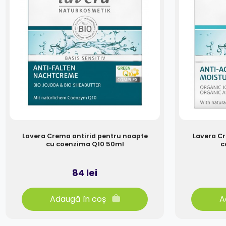
Lavera Crema antirid pentru noapte
Lavera Cr
cu coenzima Q10 50ml
c
84 lei
Adaugă în coș
A