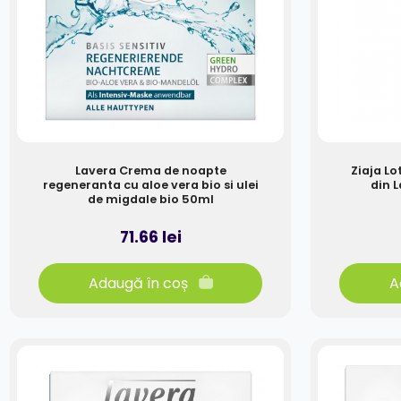
Lavera Crema de noapte
Ziaja Lo
regeneranta cu aloe vera bio si ulei
din 
de migdale bio 50ml
71.66 lei
Adaugă în coș
A