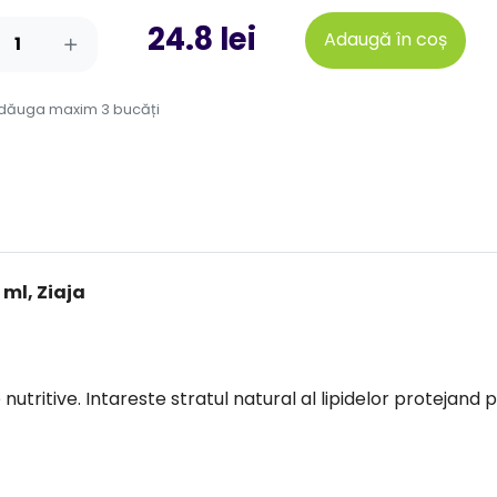
24.8 lei
Adaugă în coș
adăuga maxim 3 bucăți
 ml, Ziaja
utritive. Intareste stratul natural al lipidelor protejand 