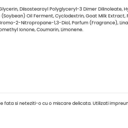
lycerin, Diisostearoyl Polyglyceryl-3 Dimer Dilinoleate
ja (Soybean) Oil Ferment, Cyclodextrin, Goat Milk Extract
romo-2-Nitropropane-1,3-Diol, Parfum (Fragrance), Linalo
Isomethyl Ionone, Coumarin, Limonene.
fata si neteziti-o cu o miscare delicata. Utilizati impreun