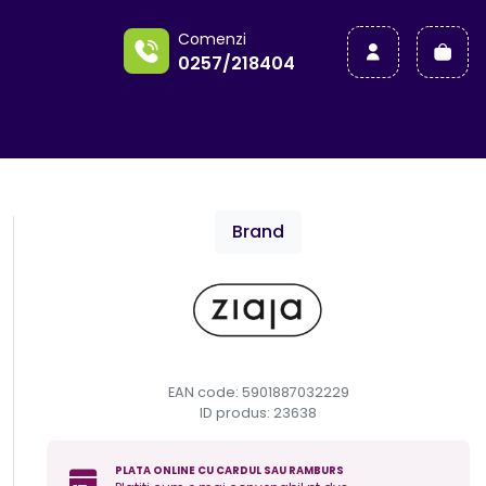
a
Comenzi
0257/218404
Brand
EAN code: 5901887032229
ID produs:
23638
PLATA ONLINE CU CARDUL SAU RAMBURS