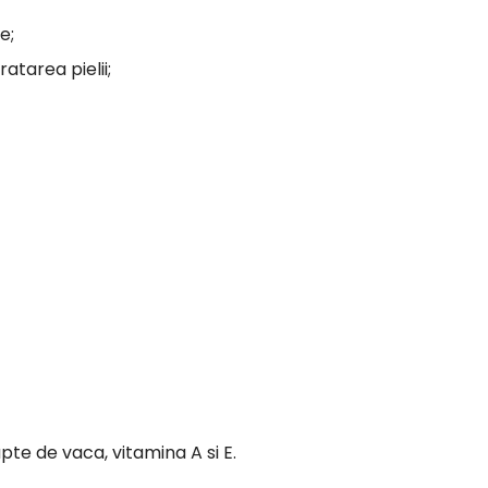
e;
ratarea pielii;
te de vaca, vitamina A si E.