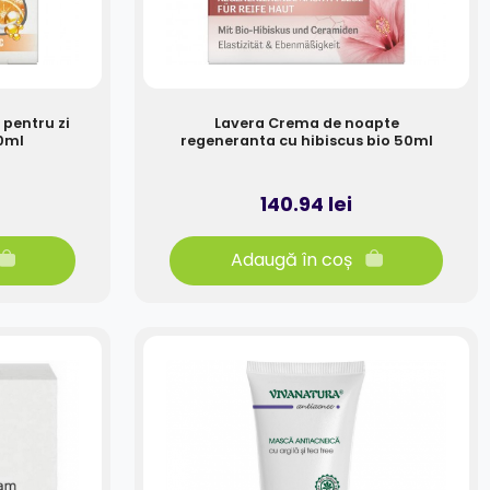
pentru zi
Lavera Crema de noapte
0ml
regeneranta cu hibiscus bio 50ml
140.94 lei
Adaugă în coș