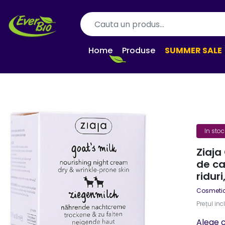
Home
Produse
SUMMER SALE
In stoc
Ziaja
de ca
ridur
Cosmeti
Prețul inc
Alege 