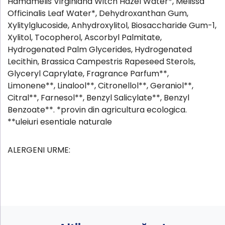
Hamamelis Virginiana Witch Hazel Water*, Melissa
Officinalis Leaf Water*, Dehydroxanthan Gum,
Xylitylglucoside, Anhydroxylitol, Biosaccharide Gum-1,
Xylitol, Tocopherol, Ascorbyl Palmitate,
Hydrogenated Palm Glycerides, Hydrogenated
Lecithin, Brassica Campestris Rapeseed Sterols,
Glyceryl Caprylate, Fragrance Parfum**,
Limonene**, Linalool**, Citronellol**, Geraniol**,
Citral**, Farnesol**, Benzyl Salicylate**, Benzyl
Benzoate**. *provin din agricultura ecologica.
**uleiuri esentiale naturale
ALERGENI URME: