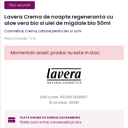
Stoc epuizat
Lavera Crema de noapte regeneranta cu
aloe vera bio si ulei de migdale bio 50ml
Cosmetice
,
Crema, Lotiune pentru ten si ochi
Prețul include T.V.A
Momentan acest produs nu este in stoc.
EAN code: 4021457628957
ID produs:
26081
PLATA ONLINE CU CARDUL SAU RAMBURS
Platiti cum e mai convenabil pt dvs.