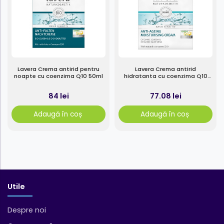
Lavera Crema antirid pentru
Lavera Crema antirid
noapte cu coenzima Q10 50ml
hidratanta cu coenzima Q10
50ml
84 lei
77.08 lei
Adaugă în coș
Adaugă în coș
Utile
Despre noi