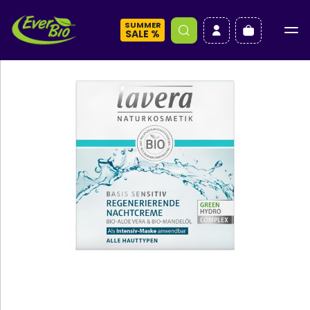
SUMMER
a
SALE %