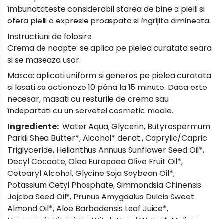
îmbunatateste considerabil starea de bine a pielii si
ofera pielii o expresie proaspata si îngrijita dimineata.
Instructiuni de folosire
Crema de noapte: se aplica pe pielea curatata seara
si se maseaza usor.
Masca: aplicati uniform si generos pe pielea curatata
si lasati sa actioneze 10 pâna la 15 minute. Daca este
necesar, masati cu resturile de crema sau
îndepartati cu un servetel cosmetic moale.
Ingrediente:
Water Aqua, Glycerin, Butyrospermum
Parkii Shea Butter*, Alcohol* denat., Caprylic/Capric
Triglyceride, Helianthus Annuus Sunflower Seed Oil*,
Decyl Cocoate, Olea Europaea Olive Fruit Oil*,
Cetearyl Alcohol, Glycine Soja Soybean Oil*,
Potassium Cetyl Phosphate, Simmondsia Chinensis
Jojoba Seed Oil*, Prunus Amygdalus Dulcis Sweet
Almond Oil*, Aloe Barbadensis Leaf Juice*,