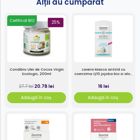
Alții au cumpărat
Certificat BIO
25%
Condibio Ulei de Cocos Virgin
Lavera Masca antirid cu
Ecologic, 200ml
coenzima Q10 jojoba bio si aloe
vera bio 10ml
20.78 lei
16 lei
27.7 lei
Adaugă în coș
Adaugă în coș