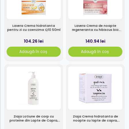
Lavera Crema hidratanta
Lavera Crema de noapte
pentru zi cu coenzima Q10 50ml
regeneranta cu hibiscus bio
50ml
104.26 lei
140.94 lei
Adaugă în coș
Adaugă în coș
Ziaja Lotiune de corp cu
Ziaja Crema hidratanta de
proteine din Lapte de Capra,
noapte cu lapte de capra,
400ml
pentru ten uscat si predispus la
riduri, 50ml