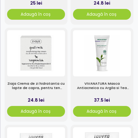
25 lei
24.8 lei
Adaugă în coș
Adaugă în coș
Ziaja Crema de zi hidratanta cu
VIVANATURA Masca
lapte de capra, pentru ten
Antiacneica cu Argila si Tea
uscat si predispus la riduri, 50
Tree, 75ml
ml
24.8 lei
37.5 lei
Adaugă în coș
Adaugă în coș