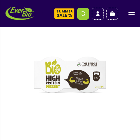
SUMMER
a
SALE %