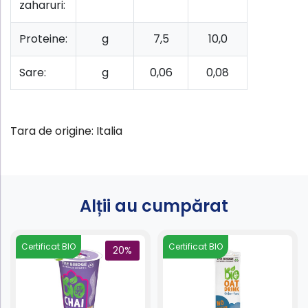
zaharuri:
Proteine:
g
7,5
10,0
Sare:
g
0,06
0,08
Tara de origine: Italia
Alții au cumpărat
Certificat BIO
Certificat BIO
20%