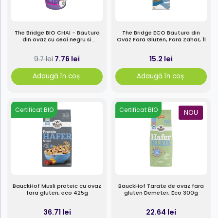
The Bridge BIO CHAI - Bautura
The Bridge ECO Bautura din
din ovaz cu ceai negru si
Ovaz Fara Gluten, Fara Zahar, 1l
condimente 220ml
7.76 lei
15.2 lei
9.7 lei
Adaugă în coș
Adaugă în coș
Certificat BIO
Certificat BIO
NOU
BauckHof Musli proteic cu ovaz
BauckHof Tarate de ovaz fara
fara gluten, eco 425g
gluten Demeter, Eco 300g
36.71 lei
22.64 lei