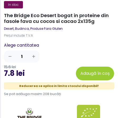
In stoc
The Bridge Eco Desert bogat in proteine din
fasole fava cu cocos si cacao 2x135g
Desert, Budinca
,
Produse Fara Gluten
Prețul include T.V.A
Alege cantitatea
15.6 lei
7.8 lei
Adaugă în coș
Reducerea se aplica in limita stocului disponibil!
Se pot adăuga maxim 208 bucăți