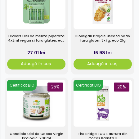
Leckers Ulei de menta piperata
Biovegan Drojdie uscata nativ
4x2ml vegan si fara gluten, eco
fara gluten 3x7g, eco 21g
8ml
27.01 lei
16.98 lei
Adaugă în coș
Adaugă în coș
Certificat BIO
Certificat BIO
25%
20%
Condibio Ulei de Cocos Virgin
The Bridge ECO Bautura din
Ecologic, 200ml
Cocos Barista 1l