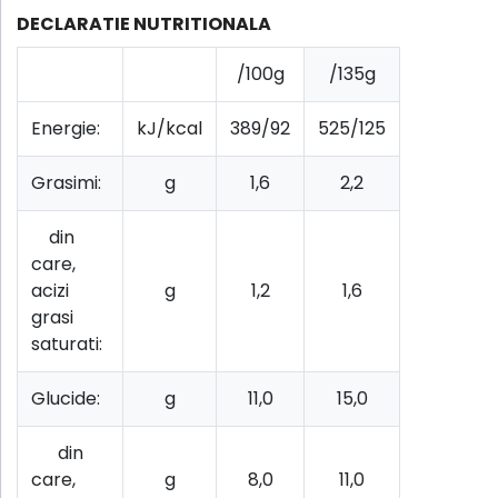
DECLARATIE NUTRITIONALA
/100g
/135g
Energie:
kJ/kcal
389/92
525/125
Grasimi:
g
1,6
2,2
din
care,
acizi
g
1,2
1,6
grasi
saturati:
Glucide:
g
11,0
15,0
din
care,
g
8,0
11,0