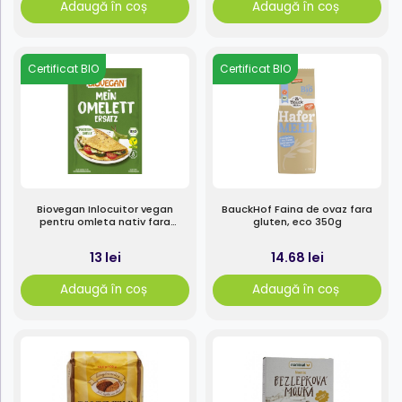
Adaugă în coș
Adaugă în coș
Certificat BIO
Certificat BIO
Biovegan Inlocuitor vegan
BauckHof Faina de ovaz fara
pentru omleta nativ fara
gluten, eco 350g
gluten, eco 43g
13 lei
14.68 lei
Adaugă în coș
Adaugă în coș