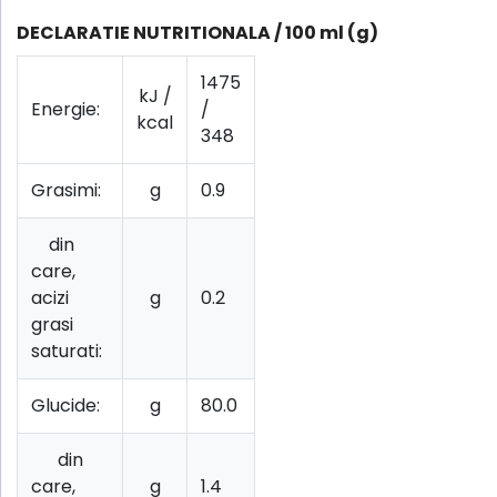
DECLARATIE NUTRITIONALA / 100 ml (g)
1475
kJ /
Energie:
/
kcal
348
Grasimi:
g
0.9
din
care,
acizi
g
0.2
grasi
saturati:
Glucide:
g
80.0
din
care,
g
1.4