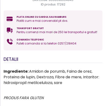
ID produs:
17292
PLATA ONLINE CU CARDUL SAU RAMBURS
Platiti cum e mai convenabil pt dvs.
TRANSPORT GRATUIT
Pentru comenzi mai mari de 250 lei transportul e gratuit!
COMANDA TELEFONIC
Puteti comanda si la telefon 0257/218404
DETALII
Ingrediente:
Amidon de porumb, Faina de orez,
Proteina de lupin, Dextroza, Fibre de mere, Intaritor:
hidroxipropil metilceluloza, sare
PRODUS FARA GLUTEN