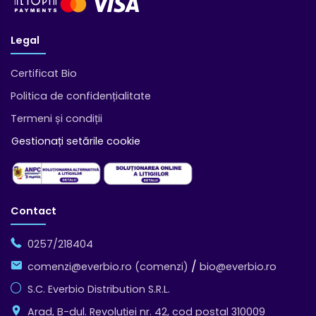
Legal
Certificat Bio
Politica de confidențialitate
Termeni și condiții
Gestionați setările cookie
Contact
0257/218404
/
comenzi@everbio.ro (comenzi)
bio@everbio.ro
S.C. Everbio Distribution S.R.L.
Arad, B-dul. Revoluției nr. 42, cod postal 310009