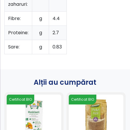
zaharuri:
Fibre:
g
4.4
Proteine:
g
2.7
Sare:
g
0.83
Alții au cumpărat
Certificat BIO
Certificat BIO