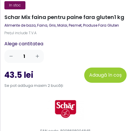
In stoc
Schar Mix faina pentru paine fara gluten1 kg
Alimente de baza
,
Faina, Gris, Malai, Pesmet
,
Produse Fara Gluten
Prețul include T.V.A
Alege cantitatea
43.5 lei
Adaugă în coș
Se pot adăuga maxim 2 bucăți
EAN code: 8008698004845