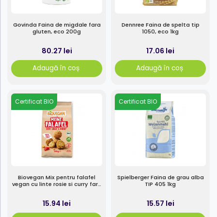
Govinda Faina de migdale fara
Dennree Faina de spelta tip
gluten, eco 200g
1050, eco 1kg
80.27 lei
17.06 lei
Adaugă în coș
Adaugă în coș
Certificat BIO
Certificat BIO
Biovegan Mix pentru falafel
Spielberger Faina de grau alba
vegan cu linte rosie si curry fara
TIP 405 1kg
gluten 160g
15.94 lei
15.57 lei