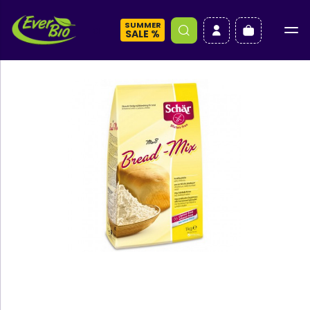
SUMMER
a
SALE %