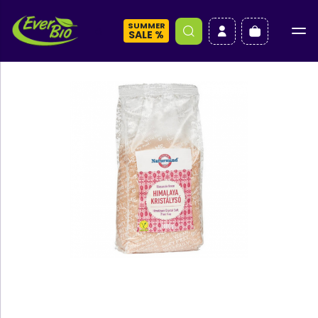
SUMMER
a
SALE %