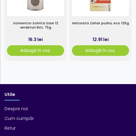
Sonnentor Solnita Sare 12
Naturata Zahar pudra, eco 125g
verdeturi BIO, 75g
16.3 lei
12.91 lei
Adaugă în coș
Adaugă în coș
Utile
Despre noi
Cum cumpăr
Retur