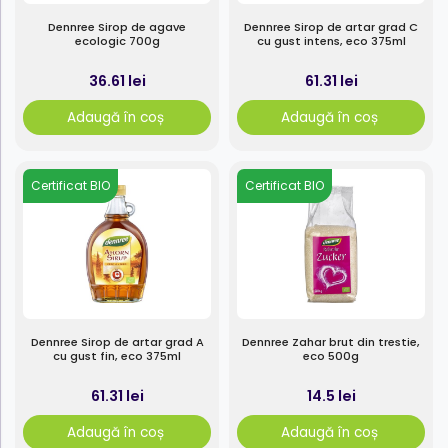
Dennree Sirop de agave
Dennree Sirop de artar grad C
ecologic 700g
cu gust intens, eco 375ml
36.61 lei
61.31 lei
Adaugă în coș
Adaugă în coș
Certificat BIO
Certificat BIO
Dennree Sirop de artar grad A
Dennree Zahar brut din trestie,
cu gust fin, eco 375ml
eco 500g
61.31 lei
14.5 lei
Adaugă în coș
Adaugă în coș