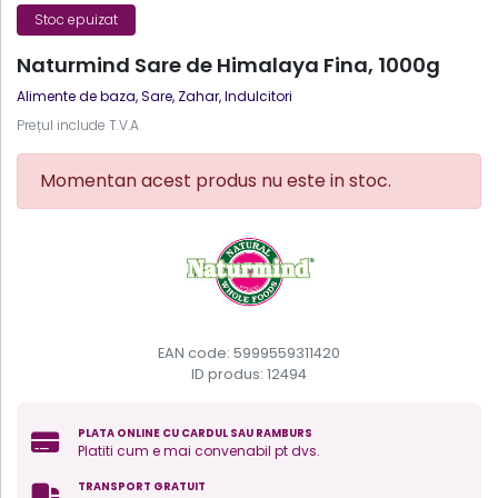
Stoc epuizat
Naturmind Sare de Himalaya Fina, 1000g
Alimente de baza
,
Sare, Zahar, Indulcitori
Prețul include T.V.A
Momentan acest produs nu este in stoc.
EAN code: 5999559311420
ID produs:
12494
PLATA ONLINE CU CARDUL SAU RAMBURS
Platiti cum e mai convenabil pt dvs.
TRANSPORT GRATUIT