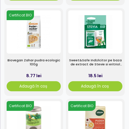
Certificat BIO
Biovegan Zahar pudra ecologic
Sweet&Safe IndUlcitor pe baza
100g
de extract de Stevie si eritriol
200tbl
8.77 lei
18.5 lei
Adaugă în coș
Adaugă în coș
Certificat BIO
Certificat BIO