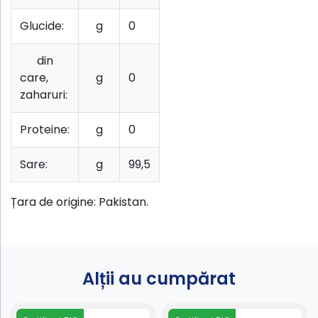
Glucide:
g
0
din
care,
g
0
zaharuri:
Proteine:
g
0
Sare:
g
99,5
Țara de origine: Pakistan.
Alții au cumpărat