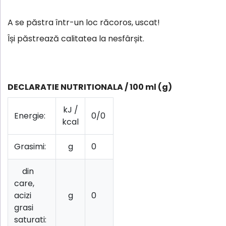
A se păstra într-un loc răcoros, uscat!
Își păstrează calitatea la nesfârșit.
DECLARATIE NUTRITIONALA / 100 ml (g)
kJ /
Energie:
0/0
kcal
Grasimi:
g
0
din
care,
acizi
g
0
grasi
saturati: