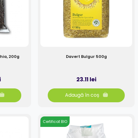
hia, 200g
Davert Bulgur 500g
i
23.11 lei
Adaugă în coș
Certificat BIO