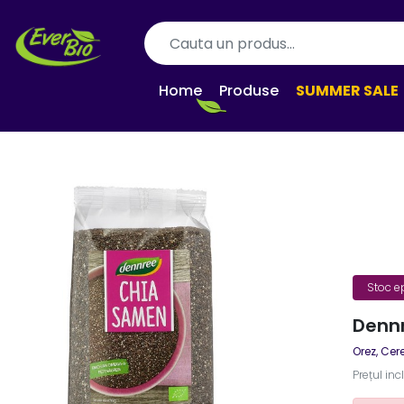
Home
Produse
SUMMER SALE
Stoc e
Dennr
Orez, Cer
Prețul inc