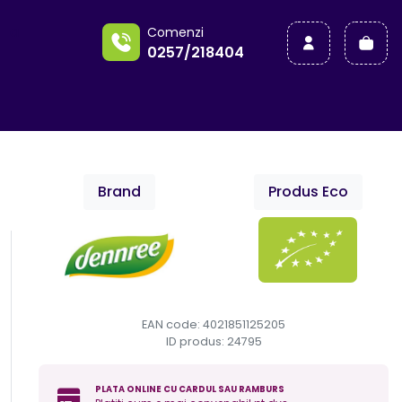
a
Comenzi
0257/218404
Brand
Produs Eco
EAN code: 4021851125205
ID produs:
24795
PLATA ONLINE CU CARDUL SAU RAMBURS