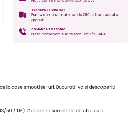
Platiti cum e mai convenabil pt dvs.
TRANSPORT GRATUIT
Pentru comenzi mai mari de 250 lei transportul e
gratuit!
COMANDA TELEFONIC
Puteti comanda si la telefon 0257/218404
 delicioase smoothie-uri. Bucurati-va si descoperiti
013/50 / UE). Deoarece semintele de chia au o