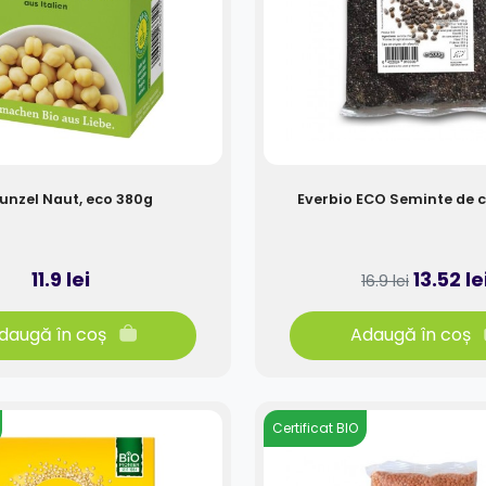
unzel Naut, eco 380g
Everbio ECO Seminte de c
11.9 lei
13.52 le
16.9 lei
daugă în coș
Adaugă în coș
Certificat BIO