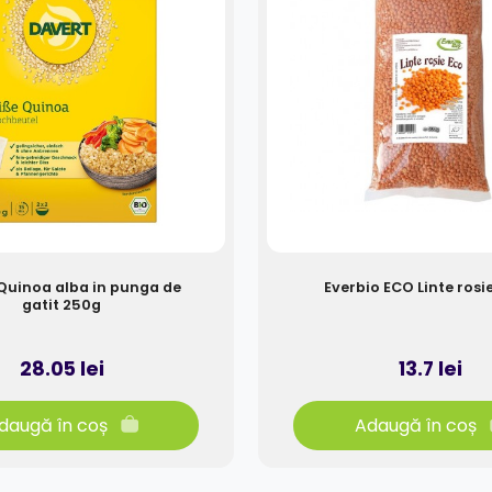
Quinoa alba in punga de
Everbio ECO Linte rosi
gatit 250g
28.05 lei
13.7 lei
daugă în coș
Adaugă în coș