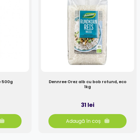
e 500g
Dennree Orez alb cu bob rotund, eco
1kg
31 lei
Adaugă în coș