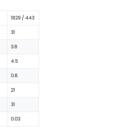
1829 / 443
31
3.8
4.5
0.8
21
31
0.03