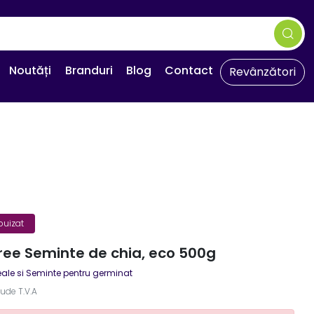
Noutăți
Branduri
Blog
Contact
Revânzători
puizat
ee Seminte de chia, eco 500g
eale si Seminte pentru germinat
lude T.V.A