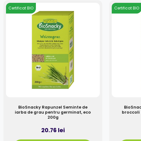
Certificat BIO
Certificat BIO
BioSnacky Rapunzel Seminte de
BioSnac
iarba de grau pentru germinat, eco
broccoli
200g
20.76 lei