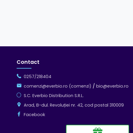
Contact
0257/218404
/
comenzi@everbio.ro (comenzi)
bio@everbio.ro
S.C. Everbio Distribution S.R.L.
Arad, B-dul. Revoluției nr. 42, cod postal 310009
Facebook