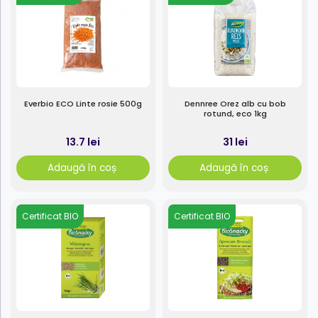
Everbio ECO Linte rosie 500g
Dennree Orez alb cu bob
rotund, eco 1kg
13.7 lei
31 lei
Adaugă în coș
Adaugă în coș
Certificat BIO
Certificat BIO