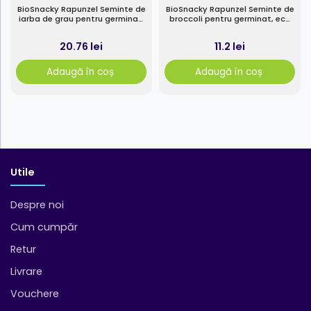
BioSnacky Rapunzel Seminte de
BioSnacky Rapunzel Seminte de
iarba de grau pentru germinat,
broccoli pentru germinat, eco
eco 200g
30g
20.76 lei
11.2 lei
Adaugă în coș
Adaugă în coș
Utile
Despre noi
Cum cumpăr
Retur
Livrare
Vouchere