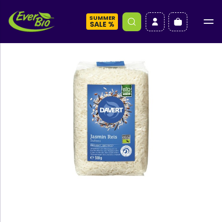
SUMMER
a
SALE %