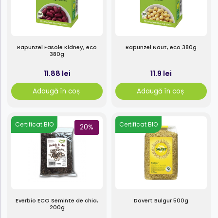
Rapunzel Fasole Kidney, eco
Rapunzel Naut, eco 380g
380g
11.88 lei
11.9 lei
Adaugă în coș
Adaugă în coș
Certificat BIO
Certificat BIO
20%
Everbio ECO Seminte de chia,
Davert Bulgur 500g
200g