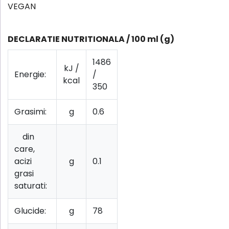
VEGAN
DECLARATIE NUTRITIONALA / 100 ml (g)
1486
kJ /
Energie:
/
kcal
350
Grasimi:
g
0.6
din
care,
acizi
g
0.1
grasi
saturati:
Glucide:
g
78