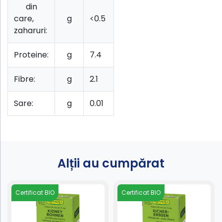
din
care,
g
<0.5
zaharuri:
Proteine:
g
7.4
Fibre:
g
2.1
Sare:
g
0.01
Alții au cumpărat
Certificat BIO
Certificat BIO