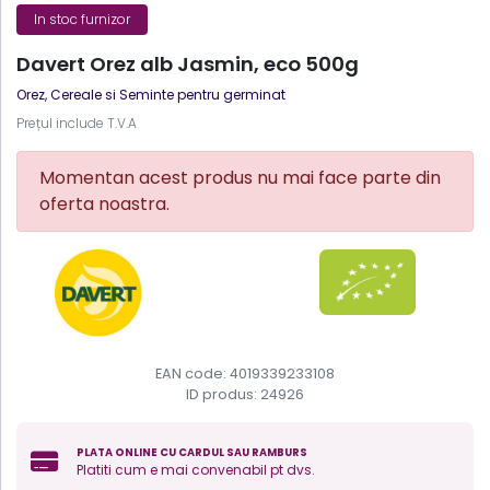
In stoc furnizor
Davert Orez alb Jasmin, eco 500g
Orez, Cereale si Seminte pentru germinat
Prețul include T.V.A
Momentan acest produs nu mai face parte din
oferta noastra.
EAN code: 4019339233108
ID produs:
24926
PLATA ONLINE CU CARDUL SAU RAMBURS
Platiti cum e mai convenabil pt dvs.