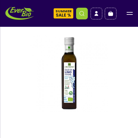
SUMMER
a
SALE %