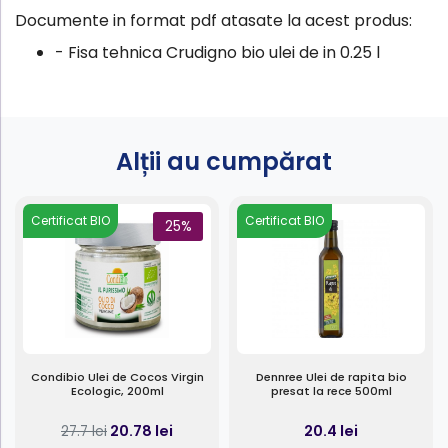
Documente in format pdf atasate la acest produs:
-
Fisa tehnica Crudigno bio ulei de in 0.25 l
Alții au cumpărat
Certificat BIO
Certificat BIO
25%
Condibio Ulei de Cocos Virgin
Dennree Ulei de rapita bio
Ecologic, 200ml
presat la rece 500ml
20.78 lei
20.4 lei
27.7 lei