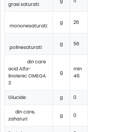
g
11
grasi saturati:
g
26
mononesaturati:
g
56
polinesaturati:
din care
acid Alfa-
min
g
linolenic OMEGA
46
3
Glucide:
g
0
din care,
g
0
zaharuri: