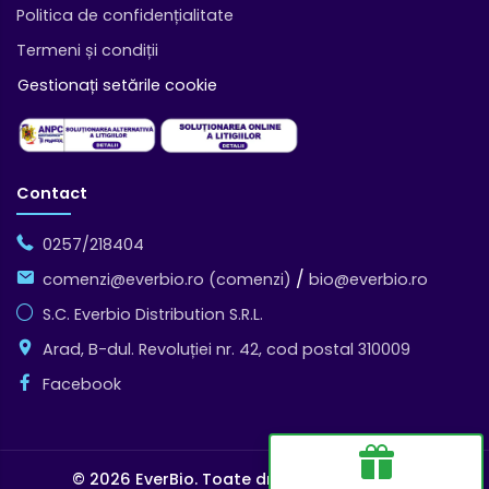
Politica de confidențialitate
Termeni și condiții
Gestionați setările cookie
Contact
0257/218404
/
comenzi@everbio.ro (comenzi)
bio@everbio.ro
S.C. Everbio Distribution S.R.L.
Arad, B-dul. Revoluției nr. 42, cod postal 310009
Facebook
© 2026 EverBio.
Toate drepturile rezervate