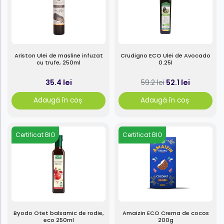
Ariston Ulei de masline infuzat
Crudigno ECO Ulei de Avocado
cu trufe, 250ml
0.25l
35.4 lei
52.1 lei
59.2 lei
Adaugă în coș
Adaugă în coș
Certificat BIO
Certificat BIO
Byodo Otet balsamic de rodie,
Amaizin ECO Crema de cocos
eco 250ml
200g