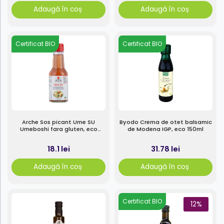
Adaugă în coș
Adaugă în coș
Certificat BIO
Certificat BIO
Arche Sos picant Ume SU
Byodo Crema de otet balsamic
Umeboshi fara gluten, eco
de Modena IGP, eco 150ml
125ml
18.1 lei
31.78 lei
Adaugă în coș
Adaugă în coș
Certificat BIO
12%