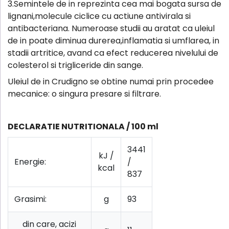
3.Semintele de in reprezinta cea mai bogata sursa de
lignani,molecule ciclice cu actiune antivirala si
antibacteriana. Numeroase studii au aratat ca uleiul
de in poate diminua durerea,inflamatia si umflarea, in
stadii artritice, avand ca efect reducerea nivelului de
colesterol si trigliceride din sange.
Uleiul de in Crudigno se obtine numai prin procedee
mecanice: o singura presare si filtrare.
DECLARATIE NUTRITIONALA / 100 ml
3441
kJ /
Energie:
/
kcal
837
Grasimi:
g
93
din care, acizi