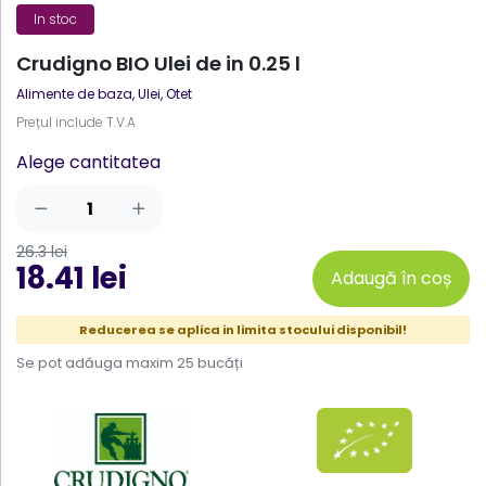
In stoc
Crudigno BIO Ulei de in 0.25 l
Alimente de baza
,
Ulei, Otet
Prețul include T.V.A
Alege cantitatea
26.3 lei
18.41 lei
Adaugă în coș
Reducerea se aplica in limita stocului disponibil!
Se pot adăuga maxim 25 bucăți