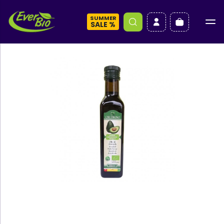
SUMMER
a
SALE %