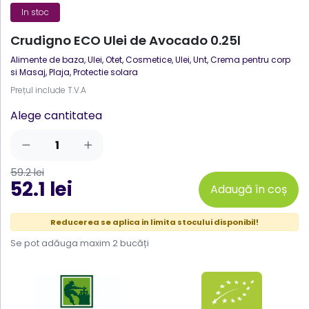
In stoc
Crudigno ECO Ulei de Avocado 0.25l
Alimente de baza
,
Ulei, Otet
,
Cosmetice
,
Ulei, Unt, Crema pentru corp
si Masaj
,
Plaja, Protectie solara
Prețul include T.V.A
Alege cantitatea
59.2 lei
52.1 lei
Adaugă în coș
Reducerea se aplica in limita stocului disponibil!
Se pot adăuga maxim 2 bucăți