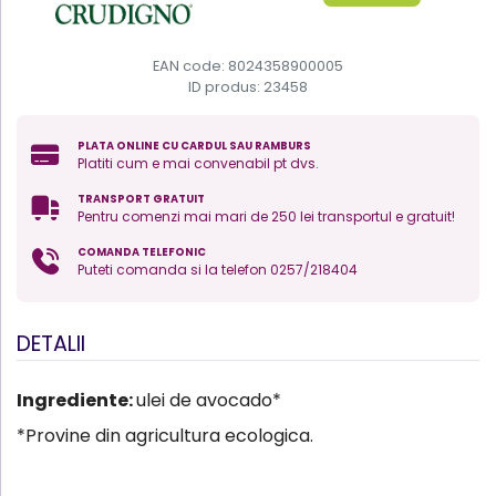
EAN code: 8024358900005
ID produs:
23458
PLATA ONLINE CU CARDUL SAU RAMBURS
Platiti cum e mai convenabil pt dvs.
TRANSPORT GRATUIT
Pentru comenzi mai mari de 250 lei transportul e gratuit!
COMANDA TELEFONIC
Puteti comanda si la telefon 0257/218404
DETALII
Ingrediente:
ulei de avocado*
*Provine din agricultura ecologica.