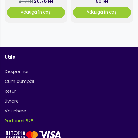
20.78 lei
50 lei
27.7 lei
Adaugă în coș
Adaugă în coș
Utile
Despre noi
Cum cumpăr
Retur
Livrare
Vouchere
Parteneri B2B