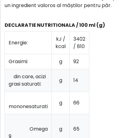
un ingredient valoros al măștilor pentru păr.
DECLARATIE NUTRITIONALA / 100 ml (g)
kJ /
3402
Energie:
kcal
/ 810
Grasimi:
g
92
din care, acizi
g
14
grasi saturati:
g
66
mononesaturati
Omega
g
65
9