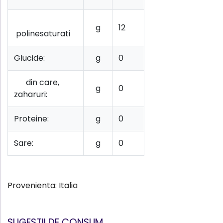
g
12
polinesaturati
Glucide:
g
0
din care,
g
0
zaharuri:
Proteine:
g
0
Sare:
g
0
Provenienta: Italia
SUGESTII DE CONSUM