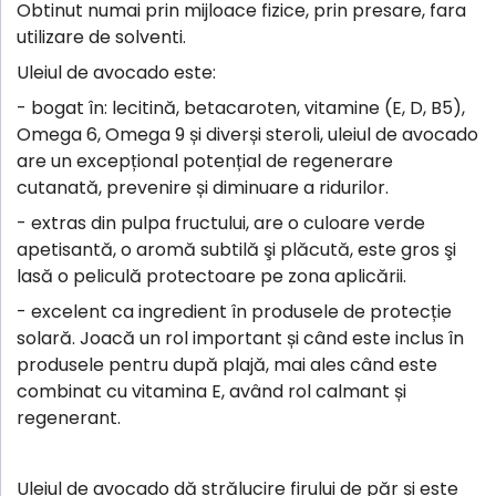
Obtinut numai prin mijloace fizice, prin presare, fara
utilizare de solventi.
Uleiul de avocado este:
- bogat în: lecitină, betacaroten, vitamine (E, D, B5),
Omega 6, Omega 9 și diverși steroli, uleiul de avocado
are un excepțional potențial de regenerare
cutanată, prevenire și diminuare a ridurilor.
- extras din pulpa fructului, are o culoare verde
apetisantă, o aromă subtilă şi plăcută, este gros şi
lasă o peliculă protectoare pe zona aplicării.
- excelent ca ingredient în produsele de protecție
solară. Joacă un rol important și când este inclus în
produsele pentru după plajă, mai ales când este
combinat cu vitamina E, având rol calmant și
regenerant.
Uleiul de avocado dă strălucire firului de păr și este