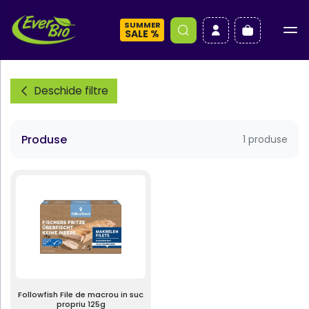
SUMMER
a
SALE %
Deschide filtre
Produse
1 produse
Followfish File de macrou in suc
propriu 125g