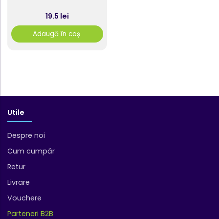
19.5 lei
Adaugă în coș
Utile
Despre noi
Cum cumpăr
Retur
Livrare
Vouchere
Parteneri B2B