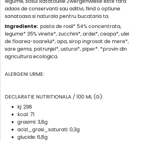
legume, sosul Ratatouille Zwergenwiese este fara
adaos de conservanti sau aditivi, fiind o optiune
sanatoasa si naturala pentru bucataria ta.
Ingrediente:
pasta de rosii* 54% concentrata,
legume* 35% vinete*, zucchini*, ardei*, ceapa*, ulei
de floarea-soarelui*, apa, sirop ingrosat de mere*,
sare gema, patrunjel*, usturoi*, piper*. *provin din
agricultura ecologica.
ALERGENI URME:
DECLARATIE NUTRITIONALA / 100 ML (G):
kj:
298
kcal:
71
grasimi:
3,8g
acizi_grasi_saturati:
0,3g
glucide:
6,8g