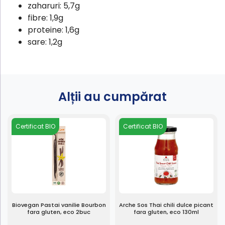
zaharuri:
5,7g
fibre:
1,9g
proteine:
1,6g
sare:
1,2g
Alții au cumpărat
Certificat BIO
Certificat BIO
Biovegan Pastai vanilie Bourbon
Arche Sos Thai chili dulce picant
fara gluten, eco 2buc
fara gluten, eco 130ml