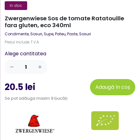
In stoc
Zwergenwiese Sos de tomate Ratatouille
fara gluten, eco 340ml
Condimente, Sosuri, Supe
,
Pateu, Paste, Sosuri
Prețul include T.V.A
Alege cantitatea
20.5 lei
Adaugă în coș
Se pot adăuga maxim 9 bucăți