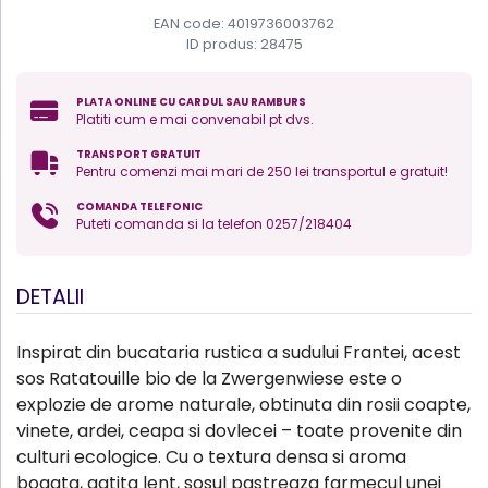
EAN code: 4019736003762
ID produs:
28475
PLATA ONLINE CU CARDUL SAU RAMBURS
Platiti cum e mai convenabil pt dvs.
TRANSPORT GRATUIT
Pentru comenzi mai mari de 250 lei transportul e gratuit!
COMANDA TELEFONIC
Puteti comanda si la telefon 0257/218404
DETALII
Inspirat din bucataria rustica a sudului Frantei, acest
sos Ratatouille bio de la Zwergenwiese este o
explozie de arome naturale, obtinuta din rosii coapte,
vinete, ardei, ceapa si dovlecei – toate provenite din
culturi ecologice. Cu o textura densa si aroma
bogata, gatita lent, sosul pastreaza farmecul unei