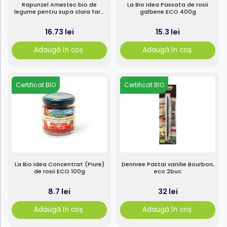
Rapunzel Amestec bio de
La Bio Idea Passata de rosii
legume pentru supa clara fara
galbene ECO 400g
drojdie 140g
16.73 lei
15.3 lei
Adaugă în coș
Adaugă în coș
Certificat BIO
Certificat BIO
La Bio Idea Concentrat (Piure)
Dennree Pastai vanilie Bourbon,
de rosii ECO 100g
eco 2buc
8.7 lei
32 lei
Adaugă în coș
Adaugă în coș