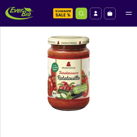
SUMMER
a
SALE %