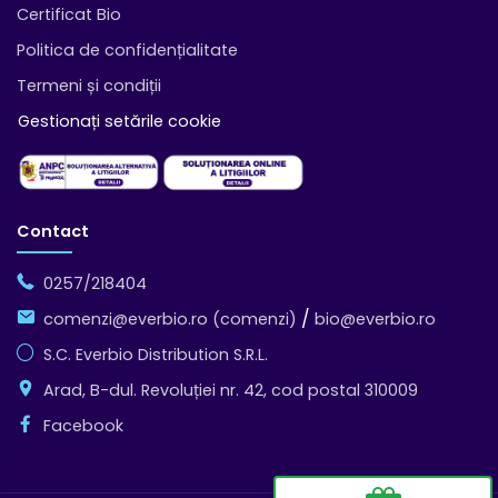
Certificat Bio
Politica de confidențialitate
Termeni și condiții
Gestionați setările cookie
Contact
0257/218404
/
comenzi@everbio.ro (comenzi)
bio@everbio.ro
S.C. Everbio Distribution S.R.L.
Arad, B-dul. Revoluției nr. 42, cod postal 310009
Facebook