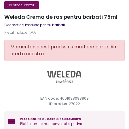
In stoc furnizor
Weleda Crema de ras pentru barbati 75ml
Cosmetice
,
Produse pentru barbati
Prețul include T.V.A
Momentan acest produs nu mai face parte din
oferta noastra.
EAN code: 4001638098809
ID produs:
27022
PLATA ONLINE CU CARDUL SAU RAMBURS
Platiti cum e mai convenabil pt dvs.