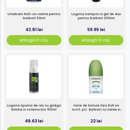
Urtekram Roll-on crema pentru
Logona Sampon si gel de dus
barbati 50ml
pentru barbati 200ml
42.81 lei
59.95 lei
Adaugă în coș
Adaugă în coș
Logona Spuma de ras cu ginkgo
Verre de Nature Deo Roll on
biloba si cofeina bio 150ml
Actif, ptr. Barbati cu salvie si
glicerina, efect de durata, 50ml
48.63 lei
22 lei