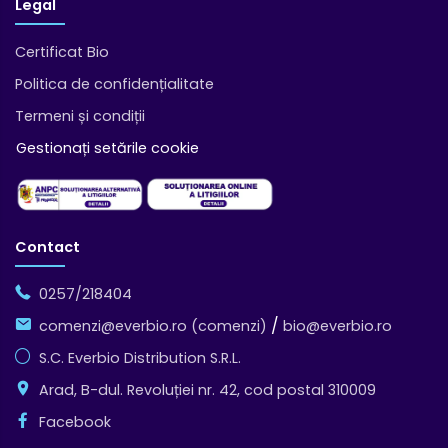
Legal
Certificat Bio
Politica de confidențialitate
Termeni și condiții
Gestionați setările cookie
Contact
0257/218404
/
comenzi@everbio.ro (comenzi)
bio@everbio.ro
S.C. Everbio Distribution S.R.L.
Arad, B-dul. Revoluției nr. 42, cod postal 310009
Facebook