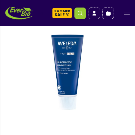
SUMMER
a
SALE %