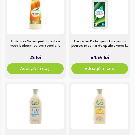
Sodasan Detergent lichid de
Sodasan Detergent bio pudra
vase balsam cu portocala 1L
pentru masina de spalat vase in
doza 1kg
28 lei
54.56 lei
Adaugă în coș
Adaugă în coș