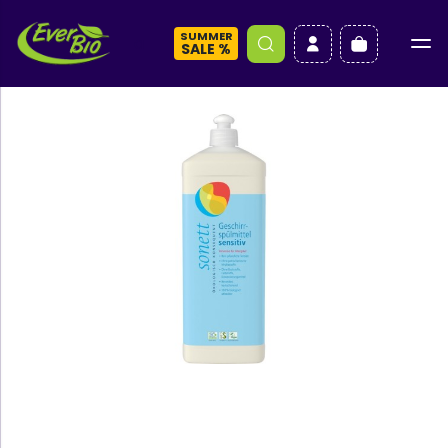
SUMMER
a
SALE %