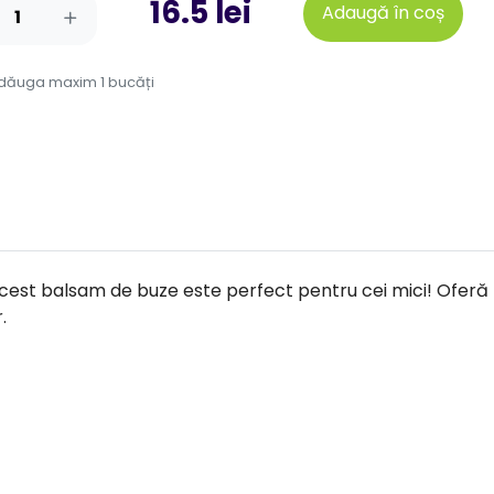
16.5 lei
Adaugă în coș
dăuga maxim 1 bucăți
acest balsam de buze este perfect pentru cei mici! Oferă 
.