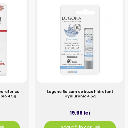
parator cu
Logona Balsam de buze hidratant
 bio 4.5g
Hyaluronic 4.5g
19.66 lei
Adaugă în coș