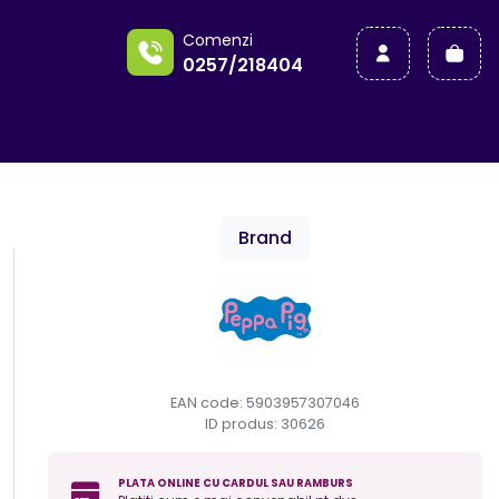
a
Comenzi
0257/218404
Brand
EAN code: 5903957307046
ID produs:
30626
PLATA ONLINE CU CARDUL SAU RAMBURS