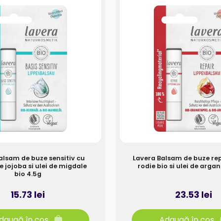
alsam de buze sensitiv cu
Lavera Balsam de buze re
de jojoba si ulei de migdale
rodie bio si ulei de argan
bio 4.5g
15.73 lei
23.53 lei
daugă în coș
Adaugă în coș