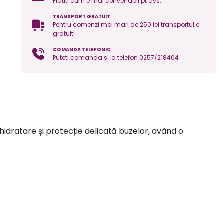
Platiti cum e mai convenabil pt dvs.
TRANSPORT GRATUIT
Pentru comenzi mai mari de 250 lei transportul e
gratuit!
COMANDA TELEFONIC
Puteti comanda si la telefon 0257/218404
hidratare și protecție delicată buzelor, având o