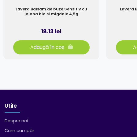
Lavera Balsam de buze Sensitiv cu
Lavera 
jojoba bio si migdale 4,5g
18.13 lei
Adaugă în coș
A
Utile
Despre noi
Cum cumpăr