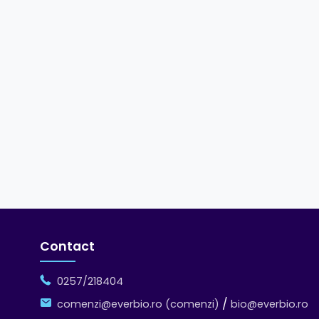
Contact
0257/218404
/
comenzi@everbio.ro (comenzi)
bio@everbio.ro