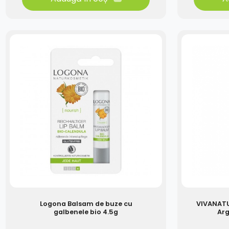
Logona Balsam de buze cu
VIVANATU
galbenele bio 4.5g
Arg