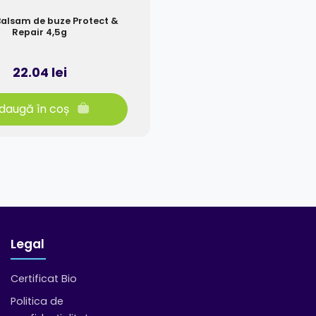
Balsam de buze Protect &
Repair 4,5g
22.04 lei
daugă în coș
Legal
Certificat Bio
Politica de