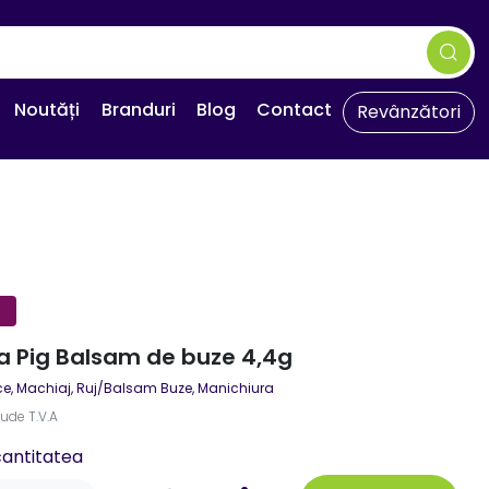
Noutăți
Branduri
Blog
Contact
Revânzători
 Pig Balsam de buze 4,4g
ce
,
Machiaj, Ruj/Balsam Buze, Manichiura
lude T.V.A
cantitatea