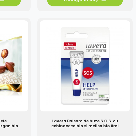
tele
Lavera Balsam de buze S.O.S. cu
argan bio
echinaceea bio si melisa bio 8ml