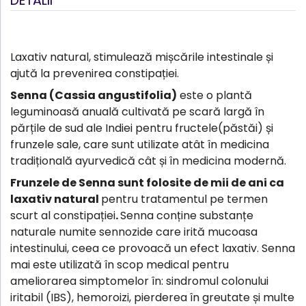
DETALII
Laxativ natural, stimulează mișcările intestinale și
ajută la prevenirea constipației.
Senna (Cassia angustifolia)
este o plantă
leguminoasă anuală cultivată pe scară largă în
părțile de sud ale Indiei pentru fructele(păstăi) și
frunzele sale, care sunt utilizate atât în medicina
tradițională ayurvedică cât și în medicina modernă.
Frunzele de Senna sunt folosite de mii de ani ca
laxativ natural
pentru tratamentul pe termen
scurt al constipației
.
Senna conține substanțe
naturale numite sennozide care irită mucoasa
intestinului, ceea ce provoacă un efect laxativ. Senna
mai este utilizată în scop medical pentru
ameliorarea simptomelor în: sindromul colonului
iritabil (IBS), hemoroizi, pierderea în greutate și multe