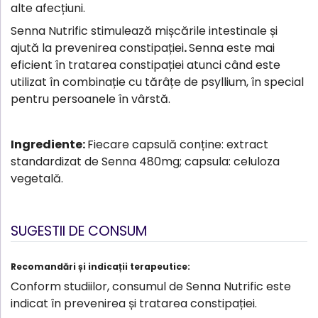
alte afecțiuni.
Senna Nutrific stimulează mișcările intestinale și
ajută la prevenirea constipației
.
Senna este mai
eficient în tratarea constipației atunci când este
utilizat în combinație cu
tărâțe de psyllium
, în special
pentru persoanele în vârstă.
Ingrediente:
Fiecare capsulă conține: extract
standardizat de Senna 480mg; capsula: celuloza
vegetală.
SUGESTII DE CONSUM
Recomandări și indicații terapeutice:
Conform studiilor, consumul de Senna Nutrific este
indicat în prevenirea și tratarea constipației.