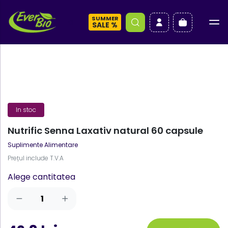
SUMMER
a
SALE %
In stoc
Nutrific Senna Laxativ natural 60 capsule
Suplimente Alimentare
Prețul include T.V.A
Alege cantitatea