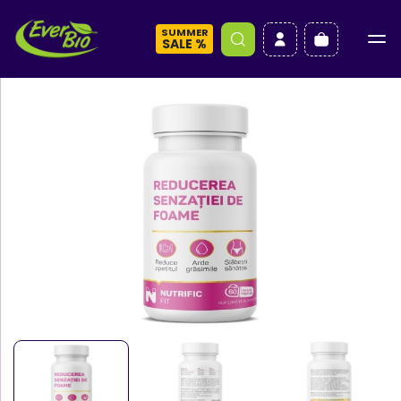
SUMMER
a
SALE %