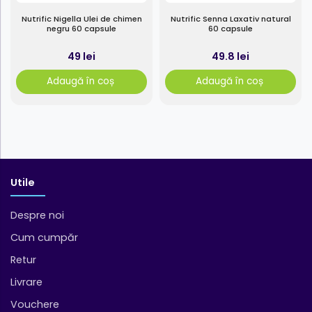
Nutrific Nigella Ulei de chimen
Nutrific Senna Laxativ natural
negru 60 capsule
60 capsule
49 lei
49.8 lei
Adaugă în coș
Adaugă în coș
Utile
Despre noi
Cum cumpăr
Retur
Livrare
Vouchere