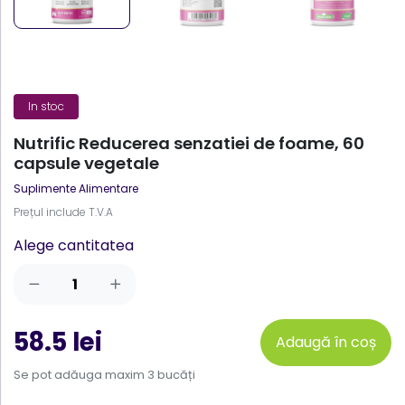
In stoc
Nutrific Reducerea senzatiei de foame, 60
capsule vegetale
Suplimente Alimentare
Prețul include T.V.A
Alege cantitatea
58.5 lei
Adaugă în coș
Se pot adăuga maxim 3 bucăți