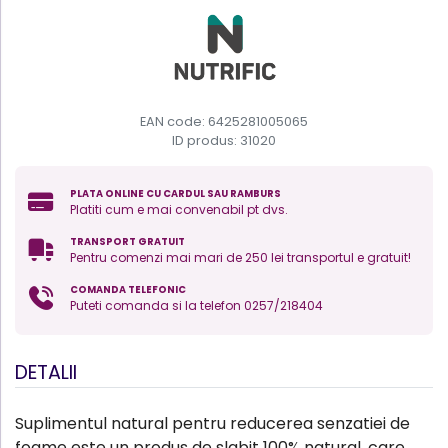
EAN code: 6425281005065
ID produs:
31020
PLATA ONLINE CU CARDUL SAU RAMBURS
Platiti cum e mai convenabil pt dvs.
TRANSPORT GRATUIT
Pentru comenzi mai mari de 250 lei transportul e gratuit!
COMANDA TELEFONIC
Puteti comanda si la telefon 0257/218404
DETALII
Suplimentul natural pentru reducerea senzatiei de
foame este un produs de slabit 100% natural, care