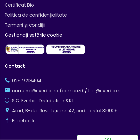
Certificat Bio
Politica de confidențialitate
Termeni și condiții
Gestionați setările cookie
Contact
0257/218404
/
comenzi@everbio.ro (comenzi)
bio@everbio.ro
S.C. Everbio Distribution S.R.L.
Arad, B-dul. Revoluției nr. 42, cod postal 310009
Facebook