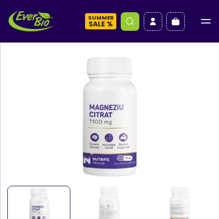
SUMMER
a
SALE %