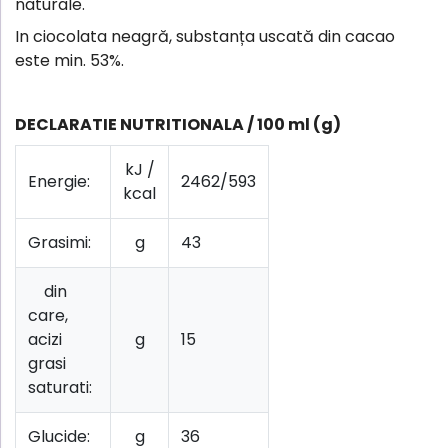
naturale.
In ciocolata neagră, substanța uscată din cacao
este min. 53%.
DECLARATIE NUTRITIONALA / 100 ml (g)
kJ /
Energie:
2462/593
kcal
Grasimi:
g
43
din
care,
acizi
g
15
grasi
saturati:
Glucide:
g
36