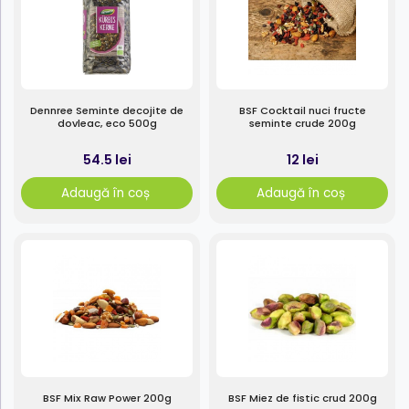
Dennree Seminte decojite de
BSF Cocktail nuci fructe
dovleac, eco 500g
seminte crude 200g
54.5 lei
12 lei
Adaugă în coș
Adaugă în coș
BSF Mix Raw Power 200g
BSF Miez de fistic crud 200g