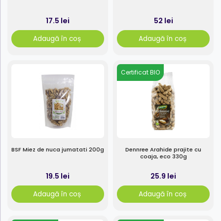
17.5 lei
52 lei
Adaugă în coș
Adaugă în coș
Certificat BIO
BSF Miez de nuca jumatati 200g
Dennree Arahide prajite cu
coaja, eco 330g
19.5 lei
25.9 lei
Adaugă în coș
Adaugă în coș