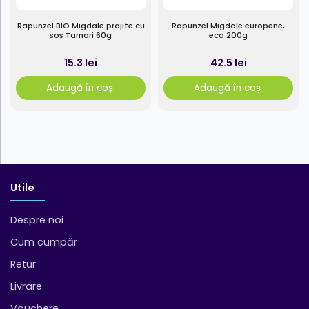
Rapunzel BIO Migdale prajite cu
Rapunzel Migdale europene,
sos Tamari 60g
eco 200g
15.3 lei
42.5 lei
Adaugă în coș
Adaugă în coș
Utile
Despre noi
Cum cumpăr
Retur
Livrare
Vouchere