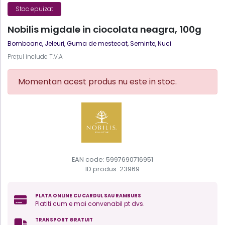
Stoc epuizat
Nobilis migdale in ciocolata neagra, 100g
Bomboane, Jeleuri, Guma de mestecat
,
Seminte, Nuci
Prețul include T.V.A
Momentan acest produs nu este in stoc.
EAN code: 5997690716951
ID produs:
23969
PLATA ONLINE CU CARDUL SAU RAMBURS
Platiti cum e mai convenabil pt dvs.
TRANSPORT GRATUIT