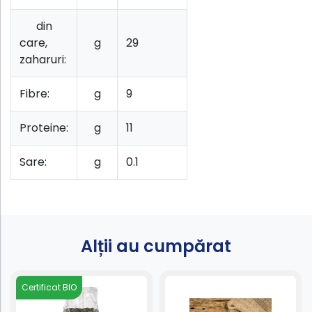
din
care,
g
29
zaharuri:
Fibre:
g
9
Proteine:
g
11
Sare:
g
0.1
Alții au cumpărat
Certificat BIO