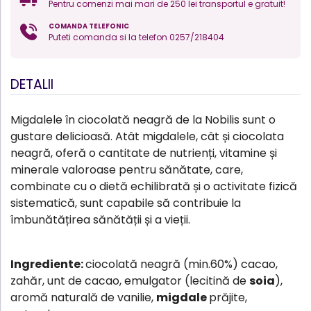
Pentru comenzi mai mari de 250 lei transportul e gratuit!
COMANDA TELEFONIC
Puteti comanda si la telefon 0257/218404
DETALII
Migdalele în ciocolată neagră de la Nobilis sunt o
gustare delicioasă. Atât migdalele, cât și ciocolata
neagră, oferă o cantitate de nutrienți, vitamine și
minerale valoroase pentru sănătate, care,
combinate cu o dietă echilibrată și o activitate fizică
sistematică, sunt capabile să contribuie la
îmbunătățirea sănătății și a vieții.
Ingrediente:
ciocolată neagră (min.60%) cacao,
zahăr, unt de cacao, emulgator (lecitină de
soia
),
aromă naturală de vanilie,
migdale
prăjite,