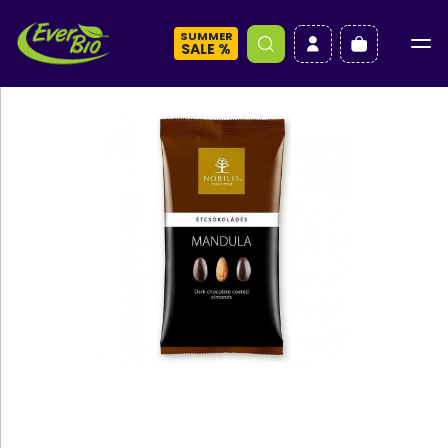
SUMMER
a
SALE %