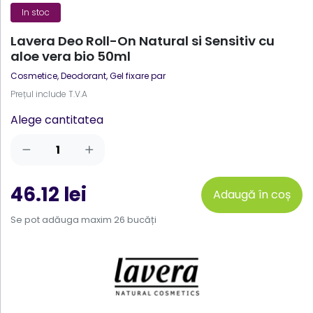
In stoc
Lavera Deo Roll-On Natural si Sensitiv cu
aloe vera bio 50ml
Cosmetice
,
Deodorant, Gel fixare par
Prețul include T.V.A
Alege cantitatea
46.12 lei
Adaugă în coș
Se pot adăuga maxim 26 bucăți