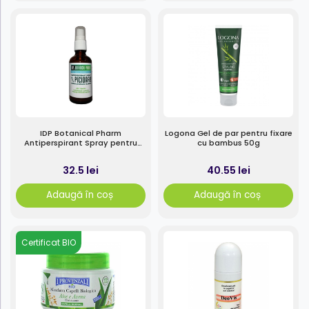
IDP Botanical Pharm
Logona Gel de par pentru fixare
Antiperspirant Spray pentru
cu bambus 50g
Picioare cu alaun si extract de
plante, 50ml
32.5 lei
40.55 lei
Adaugă în coș
Adaugă în coș
Certificat BIO