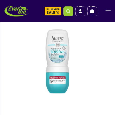
SUMMER
a
SALE %