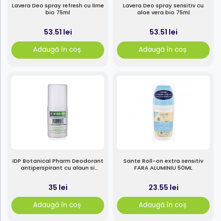
Lavera Deo spray refresh cu lime
Lavera Deo spray sensitiv cu
bio 75ml
aloe vera bio 75ml
53.51 lei
53.51 lei
Adaugă în coș
Adaugă în coș
IDP Botanical Pharm Deodorant
Sante Roll-on extra sensitiv
antiperspirant cu alaun si
FARA ALUMINIU 50ML
extract de plante, 50ml
35 lei
23.55 lei
Adaugă în coș
Adaugă în coș