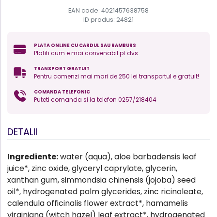
EAN code: 4021457638758
ID produs:
24821
PLATA ONLINE CU CARDUL SAU RAMBURS
Platiti cum e mai convenabil pt dvs.
TRANSPORT GRATUIT
Pentru comenzi mai mari de 250 lei transportul e gratuit!
COMANDA TELEFONIC
Puteti comanda si la telefon 0257/218404
DETALII
Ingrediente:
water (aqua), aloe barbadensis leaf
juice*, zinc oxide, glyceryl caprylate, glycerin,
xanthan gum, simmondsia chinensis (jojoba) seed
oil*, hydrogenated palm glycerides, zinc ricinoleate,
calendula officinalis flower extract*, hamamelis
virginiana (witch hazel) leaf extract*, hydrogenated