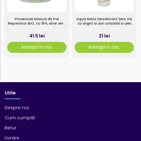
Provenzali Masca de Par
Aqua Nano Deodorant Deo Vis
Reparator BIO, cu 15% aloe vera
cu argnt si aur coloidal si ulei
si ovaz, 200ml
esential ylang-ylang 75 ml
41.5 lei
21 lei
Adaugă în coș
Adaugă în coș
Utile
Despre noi
Cum cumpăr
Retur
Livrare