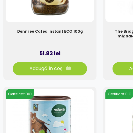
Dennree Cafea instant ECO 100g
The Brid
migdale
51.83 lei
Adaugă în coș
A
Certificat BIO
Certificat BIO