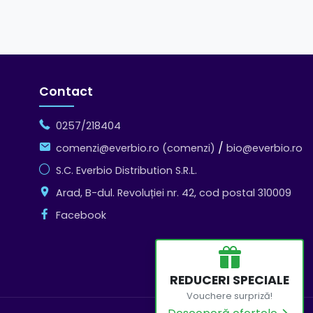
Contact
0257/218404
/
comenzi@everbio.ro (comenzi)
bio@everbio.ro
S.C. Everbio Distribution S.R.L.
Arad, B-dul. Revoluției nr. 42, cod postal 310009
Facebook
REDUCERI SPECIALE
Vouchere surpriză!