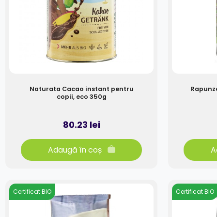
Naturata Cacao instant pentru
Rapunze
copii, eco 350g
80.23 lei
Adaugă în coș
A
Certificat BIO
Certificat BIO