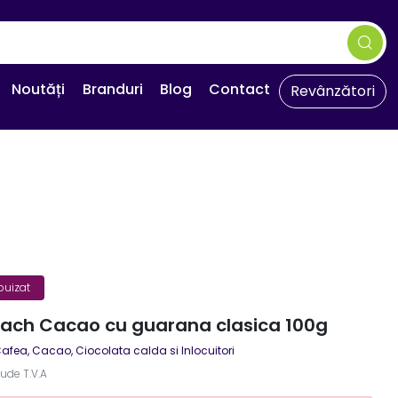
Noutăți
Branduri
Blog
Contact
Revânzători
puizat
ach Cacao cu guarana clasica 100g
afea, Cacao, Ciocolata calda si Inlocuitori
lude T.V.A