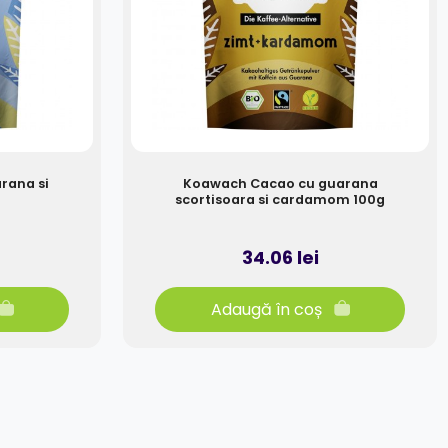
rana si
Koawach Cacao cu guarana
scortisoara si cardamom 100g
34.06 lei
Adaugă în coș