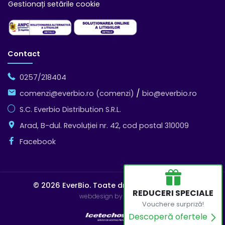
Gestionați setările cookie
Contact
0257/218404
/
comenzi@everbio.ro (comenzi)
bio@everbio.ro
S.C. Everbio Distribution S.R.L.
Arad, B-dul. Revoluției nr. 42, cod postal 310009
Facebook
© 2026 EverBio.
Toate drepturile rezervate
REDUCERI SPECIALE
webdesign by Icetech
Vouchere surpriză!
Descoperă ofertele