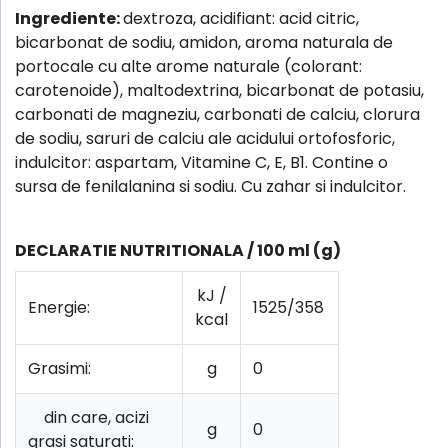
Ingrediente:
dextroza, acidifiant: acid citric,
bicarbonat de sodiu, amidon, aroma naturala de
portocale cu alte arome naturale (colorant:
carotenoide), maltodextrina, bicarbonat de potasiu,
carbonati de magneziu, carbonati de calciu, clorura
de sodiu, saruri de calciu ale acidului ortofosforic,
indulcitor: aspartam, Vitamine C, E, B1. Contine o
sursa de fenilalanina si sodiu. Cu zahar si indulcitor.
DECLARATIE NUTRITIONALA / 100 ml (g)
kJ /
Energie:
1525/358
kcal
Grasimi:
g
0
din care, acizi
g
0
grasi saturati: