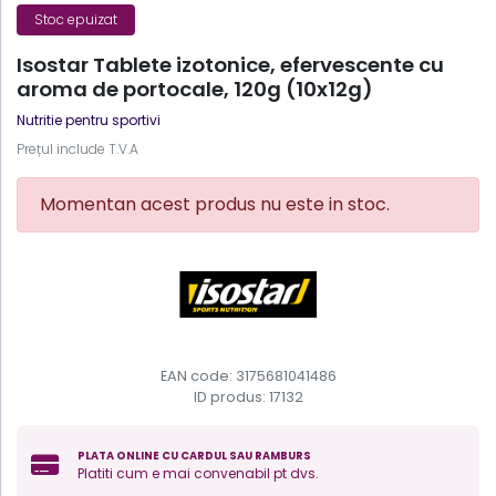
Stoc epuizat
Isostar Tablete izotonice, efervescente cu
aroma de portocale, 120g (10x12g)
Nutritie pentru sportivi
Prețul include T.V.A
Momentan acest produs nu este in stoc.
EAN code: 3175681041486
ID produs:
17132
PLATA ONLINE CU CARDUL SAU RAMBURS
Platiti cum e mai convenabil pt dvs.