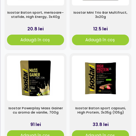
Isostar Baton sport, merisoare-
Isostar Mini Trio Bar Multifruct,
stafide, High Energy, 3x40g
3x20g
20.8 lei
12.5 lei
Adaugă în coș
Adaugă în coș
Isostar Powerplay Mass Gainer
Isostar Baton sport capsuni,
cu aroma de vanilie, 700g
High Protein, 3x35g (105g)
91 lei
33.8 lei
Adaugă în coș
Adaugă în coș