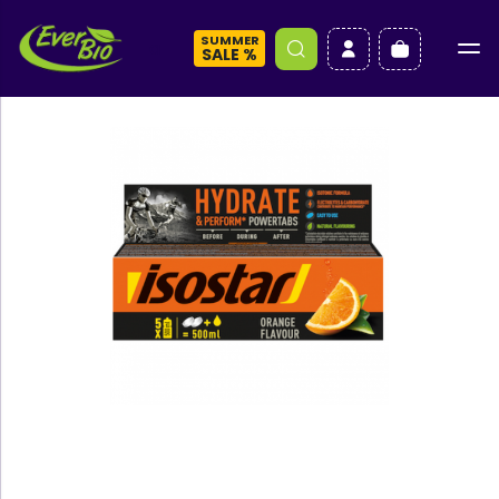
SUMMER
a
SALE %