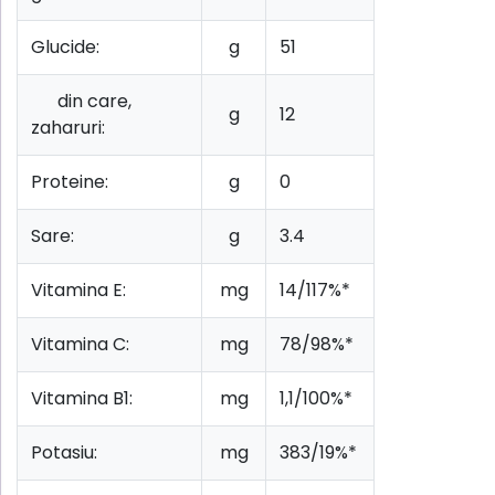
Glucide:
g
51
din care,
g
12
zaharuri:
Proteine:
g
0
Sare:
g
3.4
Vitamina E:
mg
14/117%*
Vitamina C:
mg
78/98%*
Vitamina B1:
mg
1,1/100%*
Potasiu:
mg
383/19%*