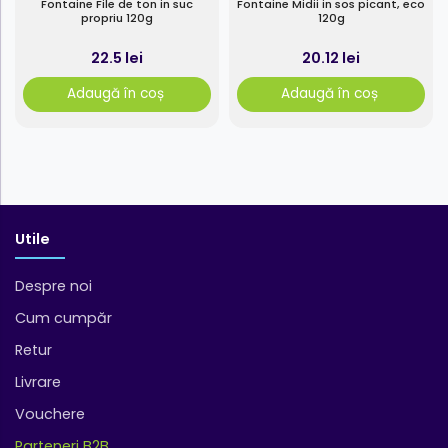
Fontaine File de ton in suc
Fontaine Midii in sos picant, eco
propriu 120g
120g
22.5 lei
20.12 lei
Adaugă în coș
Adaugă în coș
Utile
Despre noi
Cum cumpăr
Retur
Livrare
Vouchere
Parteneri B2B