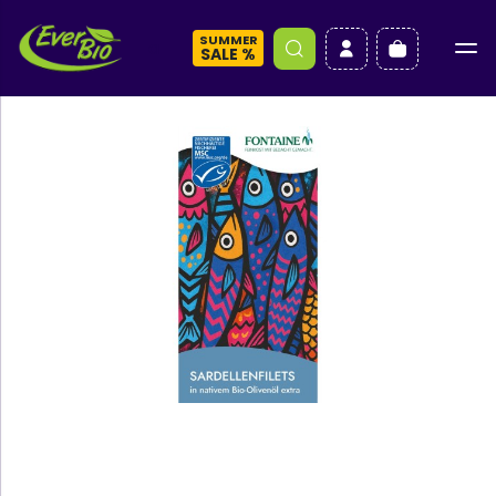
SUMMER
a
SALE %