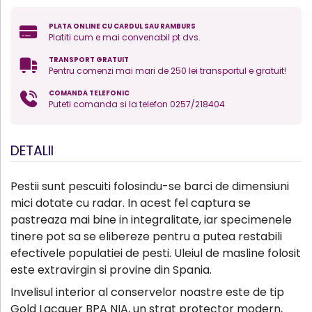
PLATA ONLINE CU CARDUL SAU RAMBURS
Platiti cum e mai convenabil pt dvs.
TRANSPORT GRATUIT
Pentru comenzi mai mari de 250 lei transportul e gratuit!
COMANDA TELEFONIC
Puteti comanda si la telefon 0257/218404
DETALII
Pestii sunt pescuiti folosindu-se barci de dimensiuni
mici dotate cu radar. In acest fel captura se
pastreaza mai bine in integralitate, iar specimenele
tinere pot sa se elibereze pentru a putea restabili
efectivele populatiei de pesti. Uleiul de masline folosit
este extravirgin si provine din Spania.
Invelisul interior al conservelor noastre este de tip
Gold Lacquer BPA NIA, un strat protector modern,