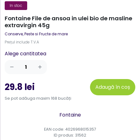
In stoc
Fontaine File de ansoa in ulei bio de masline
extravirgin 45g
Conserve
,
Peste si Fructe de mare
Prețul include T.V.A
Alege cantitatea
29.8 lei
Adaugă în coș
Se pot adăuga maxim 168 bucăți
Fontaine
EAN code: 4026968015357
ID produs:
31562