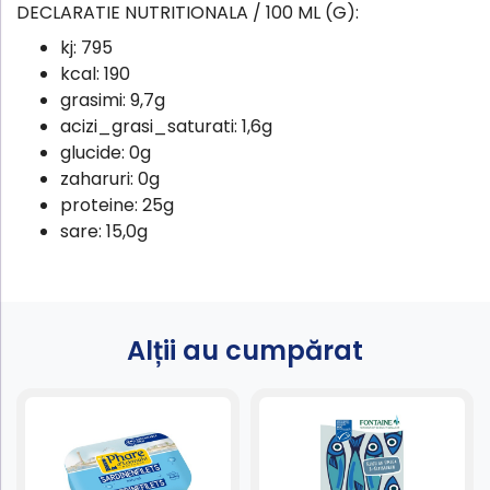
DECLARATIE NUTRITIONALA / 100 ML (G):
kj:
795
kcal:
190
grasimi:
9,7g
acizi_grasi_saturati:
1,6g
glucide:
0g
zaharuri:
0g
proteine:
25g
sare:
15,0g
Alții au cumpărat