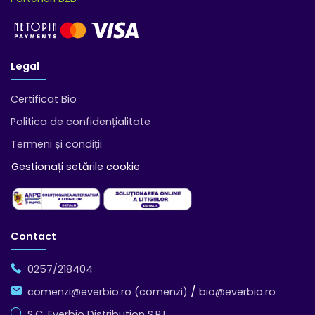
Legal
Certificat Bio
Politica de confidențialitate
Termeni și condiții
Gestionați setările cookie
Contact
0257/218404
/
comenzi@everbio.ro (comenzi)
bio@everbio.ro
S.C. Everbio Distribution S.R.L.