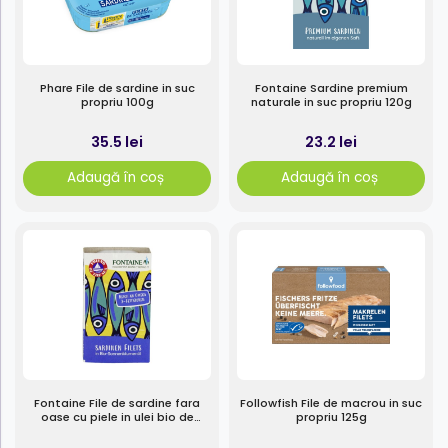
Phare File de sardine in suc
Fontaine Sardine premium
propriu 100g
naturale in suc propriu 120g
35.5 lei
23.2 lei
Adaugă în coș
Adaugă în coș
Fontaine File de sardine fara
Followfish File de macrou in suc
oase cu piele in ulei bio de
propriu 125g
floarea-soarelui 120g