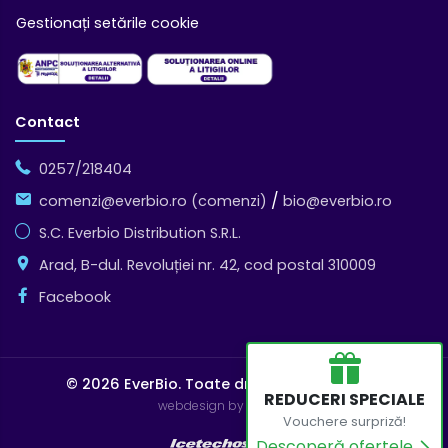
Gestionați setările cookie
Contact
0257/218404
/
comenzi@everbio.ro (comenzi)
bio@everbio.ro
S.C. Everbio Distribution S.R.L.
Arad, B-dul. Revoluției nr. 42, cod postal 310009
Facebook
© 2026 EverBio.
Toate drepturile rezervate
REDUCERI SPECIALE
webdesign by Icetech
Vouchere surpriză!
Descoperă ofertele