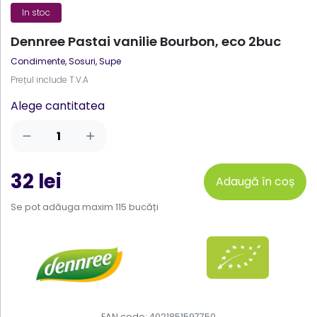
In stoc
Dennree Pastai vanilie Bourbon, eco 2buc
Condimente, Sosuri, Supe
Prețul include T.V.A
Alege cantitatea
32 lei
Adaugă în coș
Se pot adăuga maxim 115 bucăți
EAN code: 4021851597750