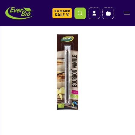
SUMMER
a
SALE %