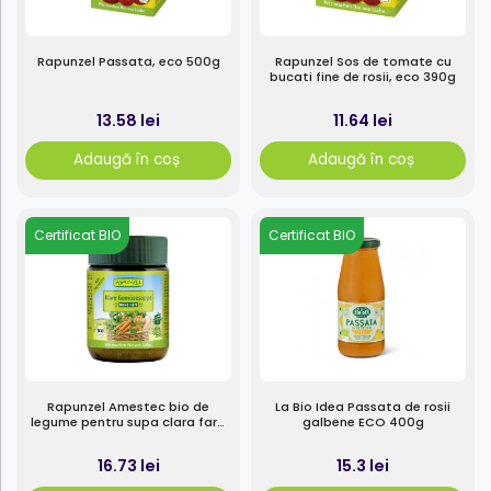
Rapunzel Passata, eco 500g
Rapunzel Sos de tomate cu
bucati fine de rosii, eco 390g
13.58 lei
11.64 lei
Adaugă în coș
Adaugă în coș
Certificat BIO
Certificat BIO
Rapunzel Amestec bio de
La Bio Idea Passata de rosii
legume pentru supa clara fara
galbene ECO 400g
drojdie 140g
16.73 lei
15.3 lei