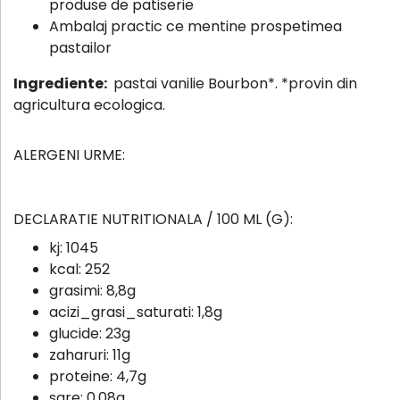
produse de patiserie
Ambalaj practic ce mentine prospetimea
pastailor
Ingrediente:
pastai vanilie Bourbon*. *provin din
agricultura ecologica.
ALERGENI URME:
DECLARATIE NUTRITIONALA / 100 ML (G):
kj:
1045
kcal:
252
grasimi:
8,8g
acizi_grasi_saturati:
1,8g
glucide:
23g
zaharuri:
11g
proteine:
4,7g
sare:
0,08g