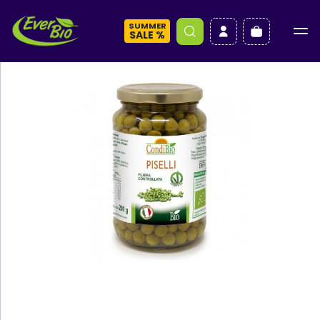
SUMMER
a
SALE %