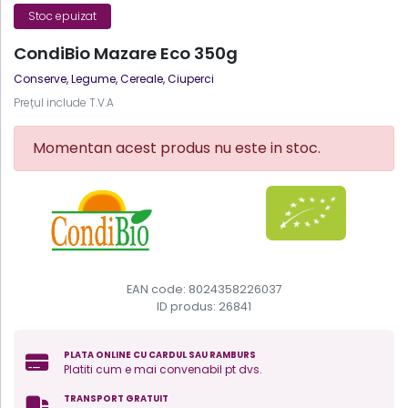
Stoc epuizat
CondiBio Mazare Eco 350g
Conserve
,
Legume, Cereale, Ciuperci
Prețul include T.V.A
Momentan acest produs nu este in stoc.
EAN code: 8024358226037
ID produs:
26841
PLATA ONLINE CU CARDUL SAU RAMBURS
Platiti cum e mai convenabil pt dvs.
TRANSPORT GRATUIT