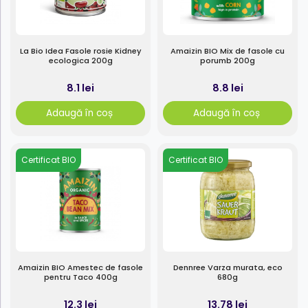
La Bio Idea Fasole rosie Kidney
Amaizin BIO Mix de fasole cu
ecologica 200g
porumb 200g
8.1 lei
8.8 lei
Adaugă în coș
Adaugă în coș
Certificat BIO
Certificat BIO
Amaizin BIO Amestec de fasole
Dennree Varza murata, eco
pentru Taco 400g
680g
12.3 lei
13.78 lei