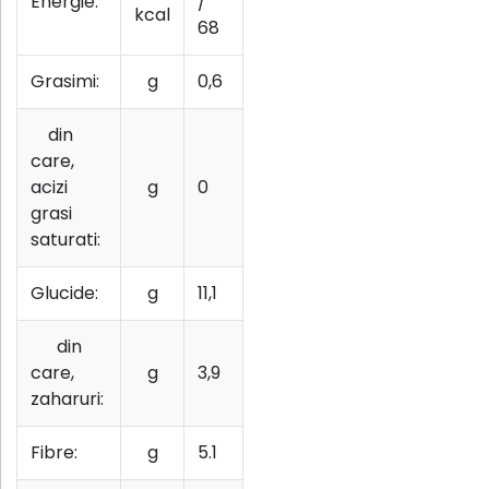
Energie:
/
kcal
68
Grasimi:
g
0,6
din
care,
acizi
g
0
grasi
saturati:
Glucide:
g
11,1
din
care,
g
3,9
zaharuri:
Fibre:
g
5.1