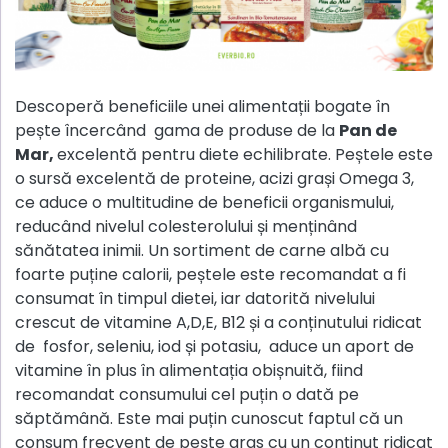
Descoperă beneficiile unei alimentații bogate în
pește încercând gama de produse de la
Pan de
Mar,
excelentă pentru diete echilibrate. Peștele este
o sursă excelentă de proteine, acizi grași Omega 3,
ce aduce o multitudine de beneficii organismului,
reducând nivelul colesterolului și menținând
sănătatea inimii. Un sortiment de carne albă cu
foarte puține calorii, peștele este recomandat a fi
consumat în timpul dietei, iar datorită nivelului
crescut de vitamine A,D,E, B12 și a conținutului ridicat
de fosfor, seleniu, iod și potasiu, aduce un aport de
vitamine în plus în alimentația obișnuită, fiind
recomandat consumului cel puțin o dată pe
săptămână. Este mai puțin cunoscut faptul că un
consum frecvent de pește gras cu un conținut ridicat