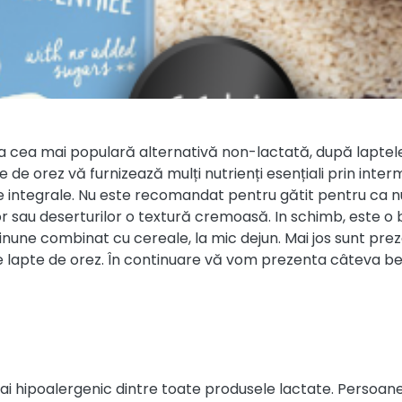
ia cea mai populară alternativă non-lactată, după laptele 
de orez vă furnizează mulți nutrienți esențiali prin interm
 integrale. Nu este recomandat pentru gătit pentru ca n
r sau deserturilor o textură cremoasă. In schimb, este o 
nune combinat cu cereale, la mic dejun. Mai jos sunt pre
 lapte de orez. În continuare vă vom prezenta câteva bene
ai hipoalergenic dintre toate produsele lactate. Persoane