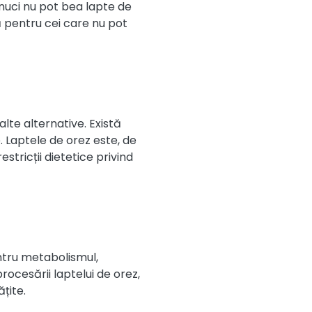
 nuci nu pot bea lapte de
ă pentru cei care nu pot
lte alternative. Există
 Laptele de orez este, de
tricții dietetice privind
ntru metabolismul,
rocesării laptelui de orez,
țite.