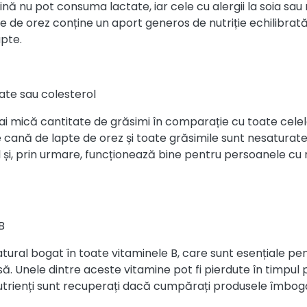
ină nu pot consuma lactate, iar cele cu alergii la soia sau
le de orez conține un aport generos de nutriție echilibrat
apte.
rate sau colesterol
i mică cantitate de grăsimi în comparație cu toate celela
cană de lapte de orez și toate grăsimile sunt nesaturate.
i, prin urmare, funcționează bine pentru persoanele cu res
B
tural bogat în toate vitaminele B, care sunt esențiale pe
să. Unele dintre aceste vitamine pot fi pierdute în timpul p
utrienți sunt recuperați dacă cumpărați produsele îmbogă