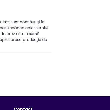
enți sunt conținuți și în
poate scădea colesterolul
 de orez este o sursă
cuprul cresc producția de
Contact