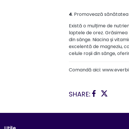
4
. Promovează sănătatea
Există o mulțime de nutrienț
laptele de orez. Grăsimea 
din sânge. Niacina și vitam
excelentă de magneziu, care
celule roșii din sânge, ofer
Comandă aici:
www.everbi
SHARE:
Utile