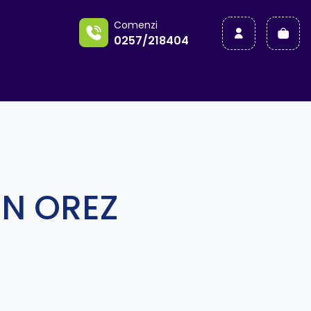
a
Comenzi
0257/218404
IN OREZ