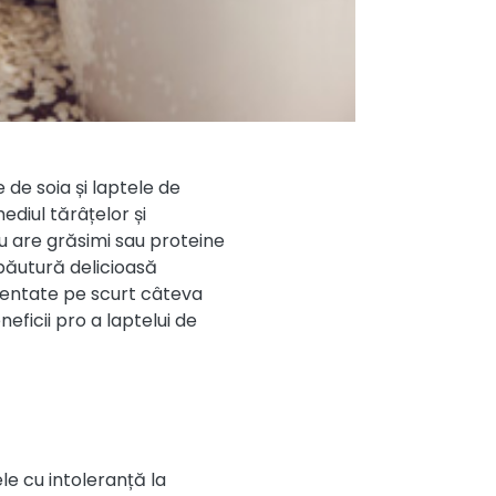
de soia și laptele de
ediul tărâțelor și
u are grăsimi sau proteine
băutură delicioasă
zentate pe scurt câteva
ficii pro a laptelui de
le cu intoleranță la