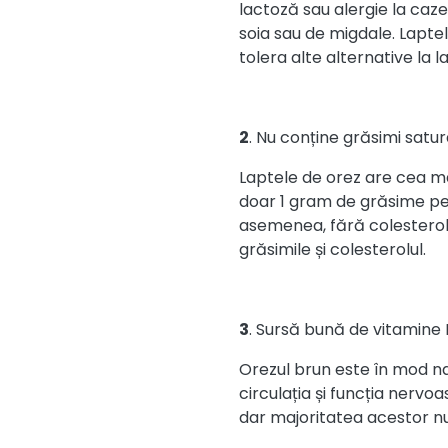
lactoză sau alergie la caze
soia sau de migdale. Lapte
tolera alte alternative la l
2
. Nu conține grăsimi satu
Laptele de orez are cea ma
doar 1 gram de grăsime pe 
asemenea, fără colesterol ș
grăsimile și colesterolul.
3
. Sursă bună de vitamine 
Orezul brun este în mod na
circulația și funcția nervoa
dar majoritatea acestor n