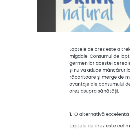
Laptele de orez este a tre
migdale. Consumul de lapte 
germenilor acestei cereale
și nu va aduce mâncărurilo
răcoritoare și merge de mi
avantaje ale consumului de
orez asupra sănătății.
1
. O alternativă excelentă
Laptele de orez este cel m