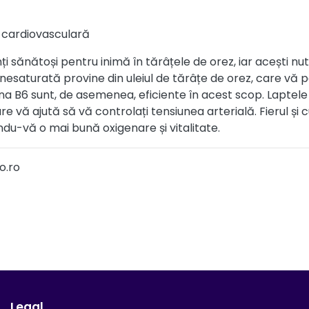
 cardiovasculară
i sănătoși pentru inimă în tărâțele de orez, iar acești nutri
nesaturată provine din uleiul de tărâțe de orez, care vă 
ina B6 sunt, de asemenea, eficiente în acest scop. Laptele
 vă ajută să vă controlați tensiunea arterială. Fierul și 
indu-vă o mai bună oxigenare și vitalitate.
o.ro
Legal