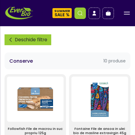
SUMMER
a
SALE %
Deschide filtre
Conserve
10 produse
Followfish File de macrou in suc
Fontaine File de ansoa in ulei
propriu 125g
bio de masline extravirgin 45g