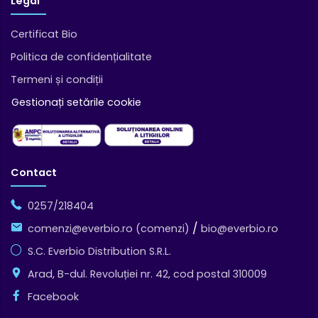
Legal
Certificat Bio
Politica de confidențialitate
Termeni și condiții
Gestionați setările cookie
Contact
0257/218404
/
comenzi@everbio.ro (comenzi)
bio@everbio.ro
S.C. Everbio Distribution S.R.L.
Arad, B-dul. Revoluției nr. 42, cod postal 310009
Facebook