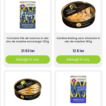
Fontaine File de macrou in ulei
Sardine Brisling usor afumate in
bio de masline extravirgin 120g
ulei de masline 160g
21.53 lei
12.5 lei
Adaugă în coș
Adaugă în coș