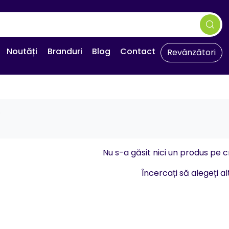
Noutăți
Branduri
Blog
Contact
Revânzători
e
Nu s-a găsit nici un produs pe cr
Încercați să alegeți alt