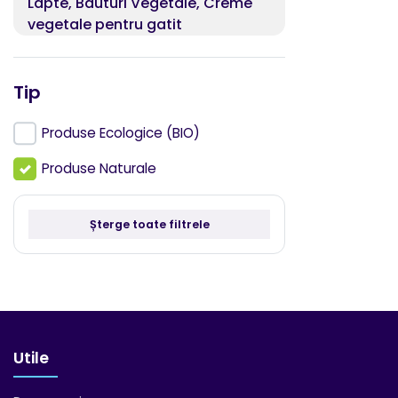
Lapte, Bauturi Vegetale, Creme
vegetale pentru gatit
Miere, Produse apicole
Tip
Musli, Fulgi din cereale
Mustar, Ketchup, Maioneza
Produse Ecologice (BIO)
Nutritie pentru sportivi
Produse Naturale
Orez, Cereale si Seminte pentru
germinat
Șterge toate filtrele
Paine, Produse panificatie,
patiserie, Ingrediente pentru copt
si cofetarie
Pasta tartinabila, Gem, Compot
Utile
Paste fainoase