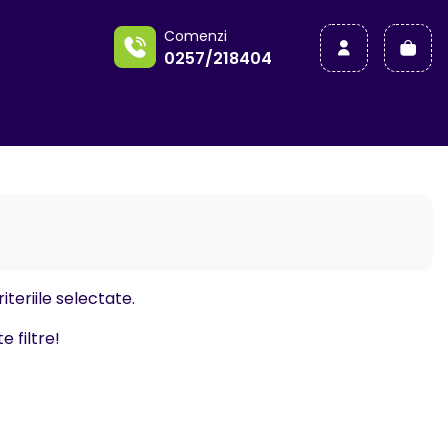
a
Comenzi
0257/218404
iteriile selectate.
e filtre!