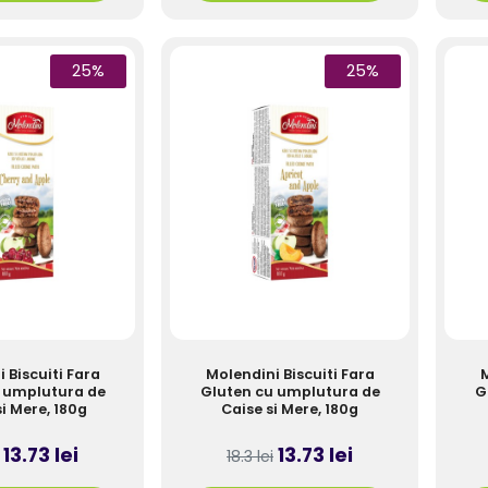
25%
25%
 Biscuiti Fara
Molendini Biscuiti Fara
M
 umplutura de
Gluten cu umplutura de
G
si Mere, 180g
Caise si Mere, 180g
13.73 lei
13.73 lei
18.3 lei