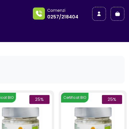
a
Comenzi
0257/218404
ficat BIO
Certificat BIO
25%
25%