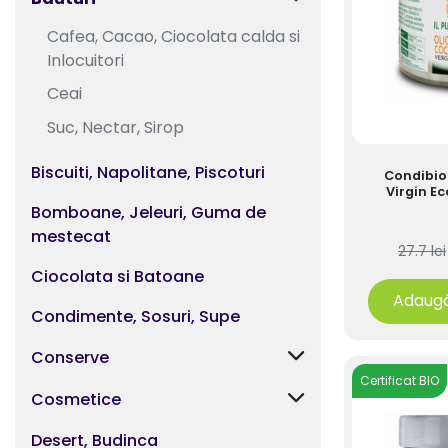
Cafea, Cacao, Ciocolata calda si
Inlocuitori
Ceai
Suc, Nectar, Sirop
Biscuiti, Napolitane, Piscoturi
Condibio 
Virgin E
Bomboane, Jeleuri, Guma de
mestecat
27.7 lei
Ciocolata si Batoane
Adaugă
Condimente, Sosuri, Supe
Conserve
Certificat BIO
Cosmetice
Desert, Budinca