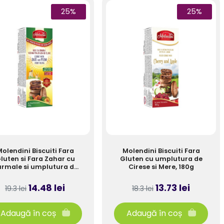
25%
25%
olendini Biscuiti Fara
Molendini Biscuiti Fara
luten si Fara Zahar cu
Gluten cu umplutura de
rmale si umplutura de
Cirese si Mere, 180g
Prune 180g
14.48 lei
13.73 lei
19.3 lei
18.3 lei
Adaugă în coș
Adaugă în coș