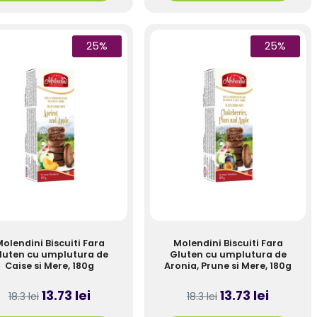
25%
25%
olendini Biscuiti Fara
Molendini Biscuiti Fara
luten cu umplutura de
Gluten cu umplutura de
Caise si Mere, 180g
Aronia, Prune si Mere, 180g
13.73 lei
13.73 lei
18.3 lei
18.3 lei