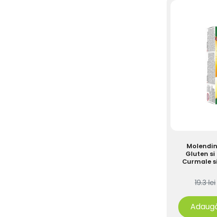
Molendini
Gluten si
Curmale s
Smoc
19.3 lei
Adaugă