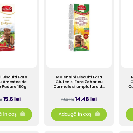
 Biscuiti Fara
Molendini Biscuiti Fara
M
u Amestec de
Gluten si Fara Zahar cu
G
e Padure 180g
Curmale si umplutura de
Cu
Cirese 180g
15.6 lei
14.48 lei
ei
19.3 lei
 în coș
Adaugă în coș