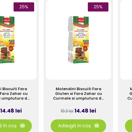
25%
25%
 Biscuiti Fara
Molendini Biscuiti Fara
M
 Fara Zahar cu
Gluten si Fara Zahar cu
G
i umplutura de
Curmale si umplutura de
Cu
hine 180g
Prune 180g
14.48 lei
14.48 lei
19.3 lei
 în coș
Adaugă în coș