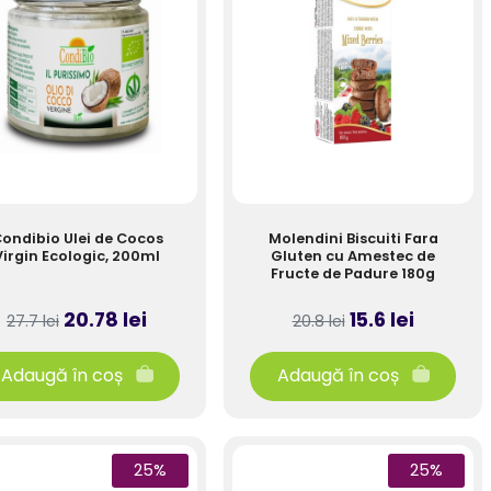
ondibio Ulei de Cocos
Molendini Biscuiti Fara
Virgin Ecologic, 200ml
Gluten cu Amestec de
Fructe de Padure 180g
20.78 lei
15.6 lei
27.7 lei
20.8 lei
Adaugă în coș
Adaugă în coș
25%
25%