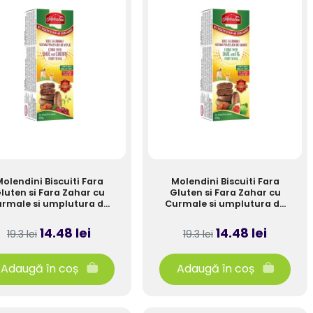
olendini Biscuiti Fara
Molendini Biscuiti Fara
luten si Fara Zahar cu
Gluten si Fara Zahar cu
rmale si umplutura de
Curmale si umplutura de
Cirese 180g
Smochine 180g
14.48 lei
14.48 lei
19.3 lei
19.3 lei
Adaugă în coș
Adaugă în coș