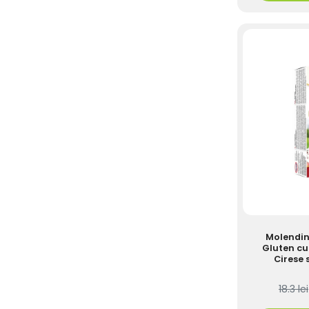
Molendini
Gluten cu
Cirese 
18.3 lei