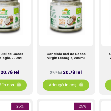
Ulei de Cocos
Condibio Ulei de Cocos
C
cologic, 200ml
Virgin Ecologic, 200ml
20.78 lei
20.78 lei
27.7 lei
 în coș
Adaugă în coș
25%
25%