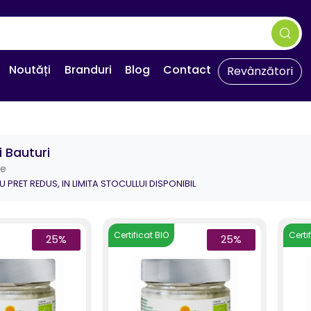
Noutăți
Branduri
Blog
Contact
Revânzători
 Bauturi
se
 PRET REDUS, IN LIMITA STOCULLUI DISPONIBIL
Certificat BIO
Certi
25%
25%