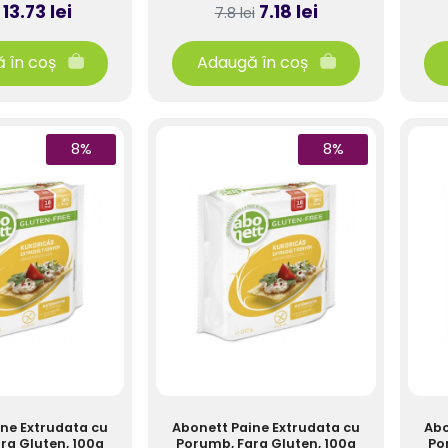
13.73 lei
7.18 lei
7.8 lei
 în coș
Adaugă în coș
8%
8%
ne Extrudata cu
Abonett Paine Extrudata cu
Abo
ra Gluten, 100g
Porumb, Fara Gluten, 100g
Po