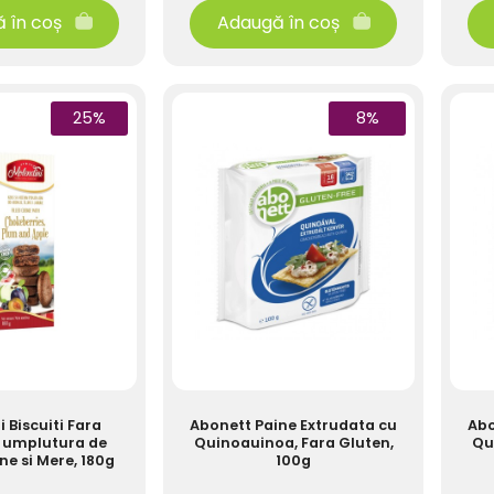
 în coș
Adaugă în coș
25%
8%
 Biscuiti Fara
Abonett Paine Extrudata cu
Abo
 umplutura de
Quinoauinoa, Fara Gluten,
Qu
ne si Mere, 180g
100g