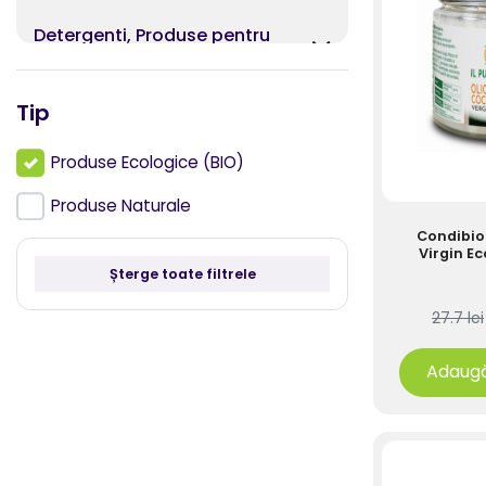
Detergenti, Produse pentru
curatenie
Fructe si Legume Uscate
Tip
Lapte, Bauturi Vegetale, Creme
Produse Ecologice (BIO)
vegetale pentru gatit
Produse Naturale
Miere, Produse apicole
Condibio 
Virgin E
Musli, Fulgi din cereale
Șterge toate filtrele
Mustar, Ketchup, Maioneza
27.7 lei
Nutritie pentru sportivi
Adaugă
Orez, Cereale si Seminte pentru
germinat
Paine, Produse panificatie,