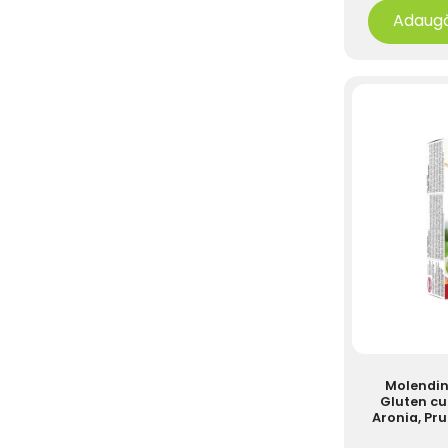
Adaugă
Molendini
Gluten cu
Aronia, Pru