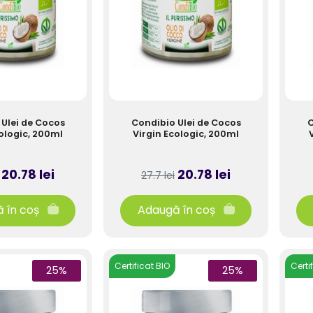
Ulei de Cocos
Condibio Ulei de Cocos
C
cologic, 200ml
Virgin Ecologic, 200ml
20.78 lei
20.78 lei
27.7 lei
 în coș
Adaugă în coș
Certificat BIO
Certi
25%
25%