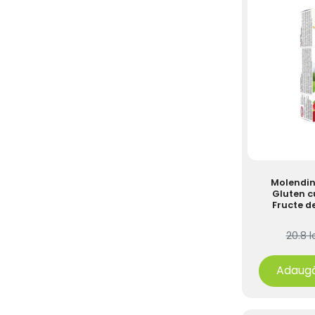
patiserie, Ingrediente pentru copt
si cofetarie
Pasta tartinabila, Gem, Compot
Paste fainoase
Pateu, Paste, Sosuri
Produse Fara Gluten
Rontaiala (Chips, Snacks,
Covrigei...)
Molendini
Gluten c
Seminte, Nuci
Fructe d
Superalimente
20.8 l
Suplimente Alimentare
Adaugă
Zahar, Sare, Indulcitori